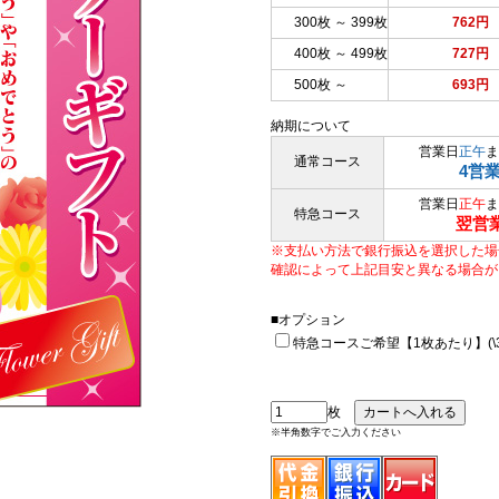
300枚 ～ 399枚
762円
400枚 ～ 499枚
727円
500枚 ～
693円
納期について
営業日
正午
ま
通常コース
4営
営業日
正午
ま
特急コース
翌営
※支払い方法で銀行振込を選択した場
確認によって上記目安と異なる場合が
■オプション
特急コースご希望【1枚あたり】(\33
枚
※半角数字でご入力ください