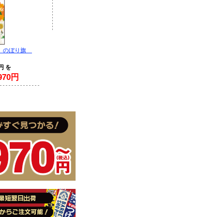
ト のぼり旗
円 を
70円