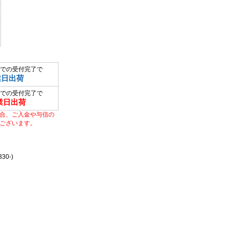
での受付完了で
業日出荷
での受付完了で
業日出荷
合、ご入金や与信の
ございます。
0-)