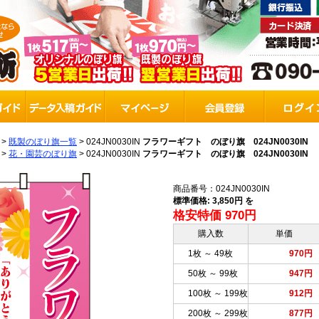
>
既製のぼり旗一覧
>
024JN0030IN
フラワーギフト のぼり旗 024JN0030IN
>
花・園芸のぼり旗
>
024JN0030IN
フラワーギフト のぼり旗 024JN0030IN
商品番号：024JN0030IN
標準価格: 3,850円 を
格安特価 970円
購入数
単価
1枚 ～ 49枚
970円
50枚 ～ 99枚
947円
100枚 ～ 199枚
912円
200枚 ～ 299枚
877円