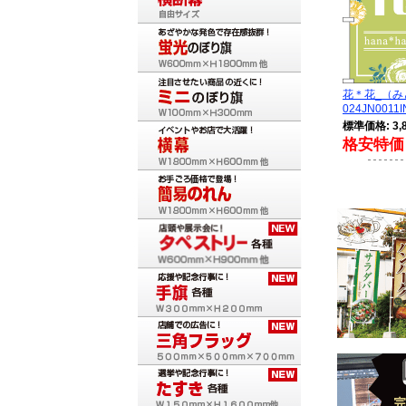
花＊花_（
024JN0011I
標準価格: 3,
格安特価