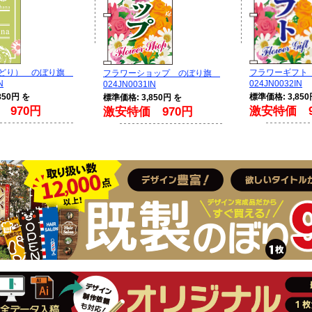
みどり） のぼり旗
フラワーギフ
フラワーショップ のぼり旗
N
024JN0032IN
024JN0031IN
850円 を
標準価格: 3,850
標準価格: 3,850円 を
 970円
激安特価 9
激安特価 970円