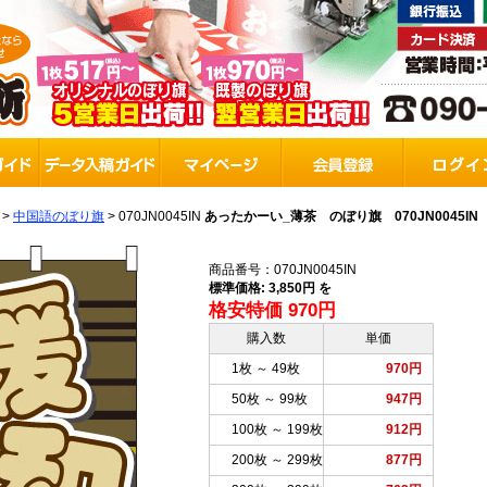
>
中国語のぼり旗
>
070JN0045IN
あったかーい_薄茶 のぼり旗 070JN0045IN
商品番号：070JN0045IN
標準価格: 3,850円 を
格安特価 970円
購入数
単価
1枚 ～ 49枚
970円
50枚 ～ 99枚
947円
100枚 ～ 199枚
912円
200枚 ～ 299枚
877円