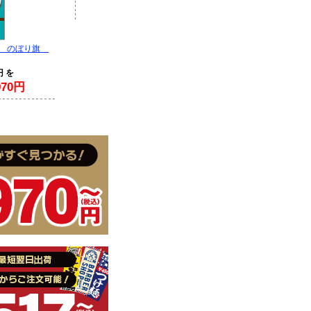
赤 のぼり旗
円 を
70円