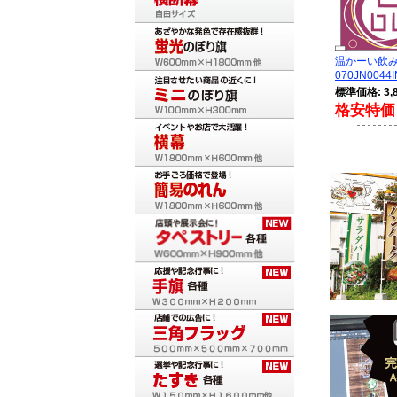
温かーい飲
070JN0044I
標準価格: 3,
格安特価