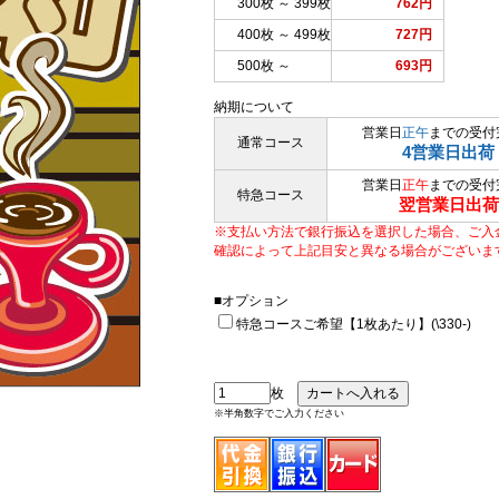
300枚 ～ 399枚
762円
400枚 ～ 499枚
727円
500枚 ～
693円
納期について
営業日
正午
までの受付
通常コース
4営業日出荷
営業日
正午
までの受付
特急コース
翌営業日出荷
※支払い方法で銀行振込を選択した場合、ご入
確認によって上記目安と異なる場合がございま
■オプション
特急コースご希望【1枚あたり】(\330-)
枚
※半角数字でご入力ください