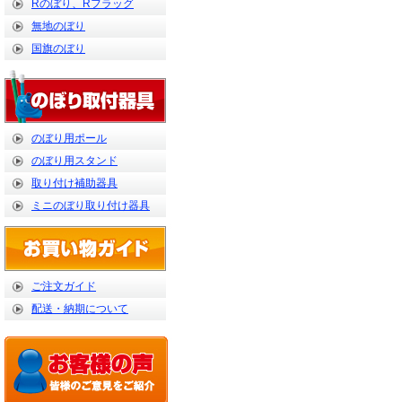
Rのぼり、Rフラッグ
無地のぼり
国旗のぼり
のぼり用ポール
のぼり用スタンド
取り付け補助器具
ミニのぼり取り付け器具
ご注文ガイド
配送・納期について