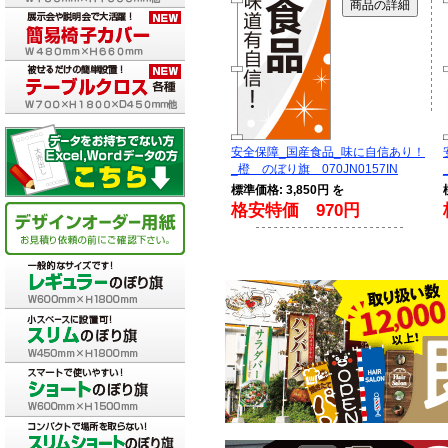
安全保障_国産食品_味に自信あり！
_橙 のぼり旗 070JN0157IN
標準価格: 3,850円 を
格安特価 970円