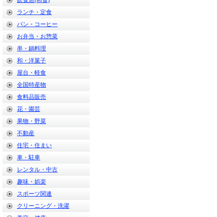
飲食店(和食)
ランチ・定食
パン・コーヒー
お弁当・お惣菜
串・鍋料理
和・洋菓子
屋台・軽食
全国特産物
食料品販売
花・園芸
果物・野菜
不動産
住宅・住まい
車・駐車
レンタル・中古
趣味・娯楽
スポーツ関連
クリーニング・洗濯