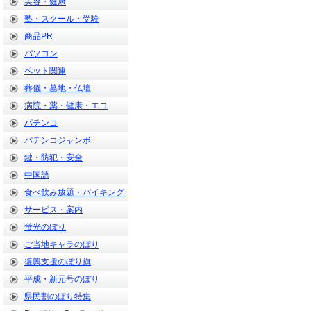
美容・健康
塾・スクール・受験
商品PR
パソコン
ペット関連
葬儀・墓地・仏壇
病院・薬・健康・エコ
パチンコ
パチンコジャンボ
鍵・防犯・安全
中国語
食べ飲み放題・バイキング
サービス・案内
蛍光のぼり
ご当地キャラのぼり
復興支援のぼり旗
平成・新元号のぼり
県民割のぼり特集