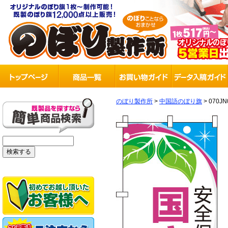
のぼり製作所
>
中国語のぼり旗
>
070JN