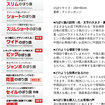
のぼりサイズ：180×60cm
素材：テトロンポンジ
■のぼり旗の説明（色・文字の大きさ・
さまざまなお店で利用される「安全保障 
白色の背景にピンク色のゴシック体のタ
葉っぱのイラストを入れてナチュラルで
ピンク色の緩やかな曲線や光彩がアクセ
中国のお客様の多いお店向けに中国語で
■どのような場面で使うのか
中国語で書かれていますので、中国人観
お使いください。日本にしかない食べ物
興味を持っている中国人観光客はたくさ
もちろん、観光バスが停車する道の駅や
■どのような効果があるのか
シンプルなデザインなので、タイトルが
できます。日本に観光にいらっしゃった
外国語ばかりです。そんななかで母国語
です。上部の葉っぱのイラストはみずみ
清潔さを感じさせ、国産食品の美味しさ
■のぼり旗を購入したお客様の声
店が有名観光地近くにあります。ここ数