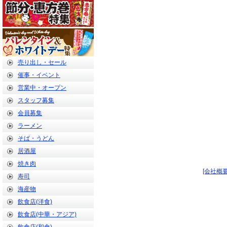
売り出し・セール
催事・イベント
営業中・オープン
スタッフ募集
会員募集
ラーメン
そば・うどん
居酒屋
焼き肉
[会社概要
寿司
海産物
飲食店(洋食)
飲食店(中華・アジア)