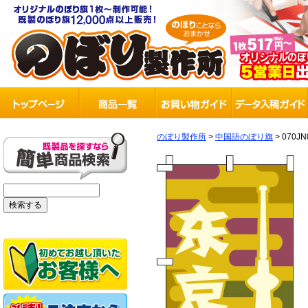
のぼり製作所
>
中国語のぼり旗
>
070JN