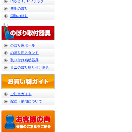
Rのぼり、Rフラッグ
無地のぼり
国旗のぼり
のぼり用ポール
のぼり用スタンド
取り付け補助器具
ミニのぼり取り付け器具
ご注文ガイド
配送・納期について