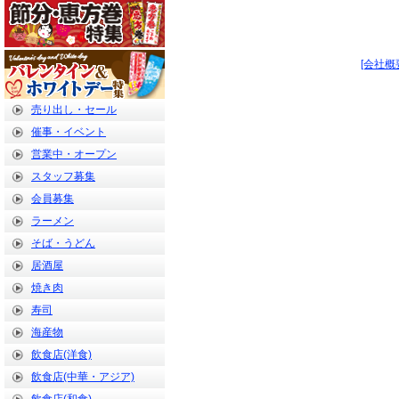
[会社概
売り出し・セール
催事・イベント
営業中・オープン
スタッフ募集
会員募集
ラーメン
そば・うどん
居酒屋
焼き肉
寿司
海産物
飲食店(洋食)
飲食店(中華・アジア)