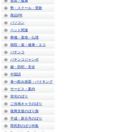
美容・健康
塾・スクール・受験
商品PR
パソコン
ペット関連
葬儀・墓地・仏壇
病院・薬・健康・エコ
パチンコ
パチンコジャンボ
鍵・防犯・安全
中国語
食べ飲み放題・バイキング
サービス・案内
蛍光のぼり
ご当地キャラのぼり
復興支援のぼり旗
平成・新元号のぼり
県民割のぼり特集