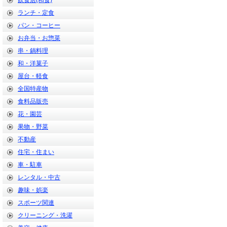
飲食店(和食)
ランチ・定食
パン・コーヒー
お弁当・お惣菜
串・鍋料理
和・洋菓子
屋台・軽食
全国特産物
食料品販売
花・園芸
果物・野菜
不動産
住宅・住まい
車・駐車
レンタル・中古
趣味・娯楽
スポーツ関連
クリーニング・洗濯