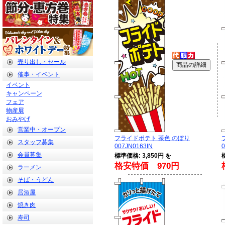
売り出し・セール
催事・イベント
イベント
キャンペーン
フェア
物産展
おみやげ
営業中・オープン
フライドポテト 茶色 のぼり
スタッフ募集
007JN0163IN
0
会員募集
標準価格: 3,850円 を
格安特価 970円
ラーメン
そば・うどん
居酒屋
焼き肉
寿司