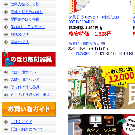
復興支援のぼり旗
平成・新元号のぼり
綿菓子 赤 Rのぼり (棒袋仕様)
県民割のぼり特集
007JN0194RIN
Rのぼり、Rフラッグ
標準価格: 3,850円 を
格安特価 1,328円
無地のぼり
国旗のぼり
[
新着順
] [
価格が安い順
]
61件～90件（全1318件）
<<前の30件
[
1
] [
2
] [3] [
4
] [
5
] [
6
] [
7
] [
8
] [
のぼり用ポール
のぼり用スタンド
取り付け補助器具
ミニのぼり取り付け器具
ご注文ガイド
配送・納期について