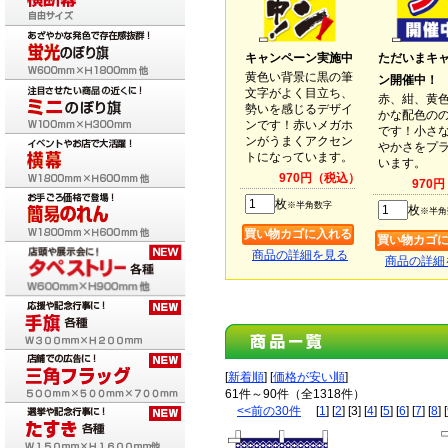
キャンペーン実施中
ただいまキ
黄色い背景に黒の筆
ン開催中！
文字がよく目立ち、
赤、紺、黄
勢いを感じるデザイ
かな配色の
ンです！赤いメガホ
です！小さ
ンがうまくアクセン
やかさをプ
トになっています。
います。
970円（税込）
970
枚
※半角数字
枚
※半角
商品の詳細を見る
商品の詳細
[
新着順
] [
価格が安い順
]
61件～90件（全1318件）
<<前の30件
[
1
] [
2
] [3] [
4
] [
5
] [
6
] [
7
] [
8
] [