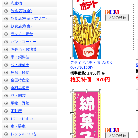
海産物
飲食店(洋食)
飲食店(中華・アジア)
飲食店(和食)
ランチ・定食
パン・コーヒー
お弁当・お惣菜
串・鍋料理
フライドポテト 青 のぼり
和・洋菓子
007JN0166IN
屋台・軽食
標準価格: 3,850円 を
格安特価 970円
全国特産物
食料品販売
花・園芸
果物・野菜
不動産
住宅・住まい
車・駐車
レンタル・中古