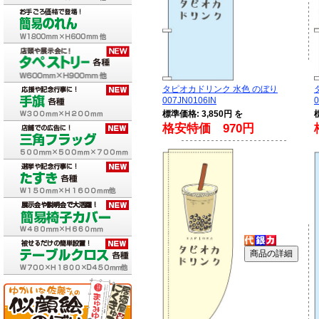
タピオカドリンク 水色 のぼり
007JN0106IN
0
標準価格: 3,850円 を
格安特価 970円