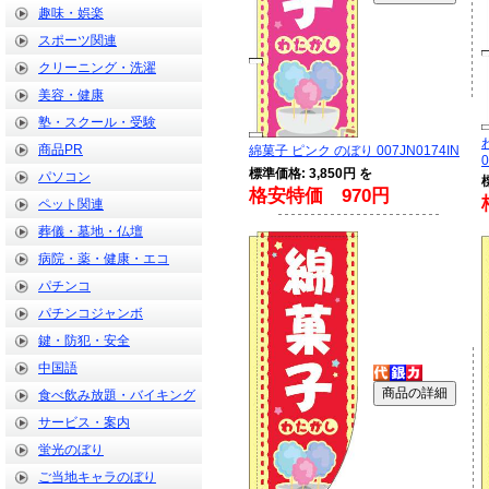
趣味・娯楽
スポーツ関連
クリーニング・洗濯
美容・健康
塾・スクール・受験
商品PR
綿菓子 ピンク のぼり 007JN0174IN
0
標準価格: 3,850円 を
パソコン
格安特価 970円
ペット関連
葬儀・墓地・仏壇
病院・薬・健康・エコ
パチンコ
パチンコジャンボ
鍵・防犯・安全
中国語
食べ飲み放題・バイキング
サービス・案内
蛍光のぼり
ご当地キャラのぼり