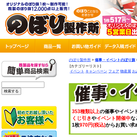
のぼり製作所
>
催事・イベントのぼり旗
[カテゴリーリスト]
イベント
キャンペーン
フェア
物産展
お
353種類以上
の催事やイベン
くじ引き
や
イベント開催中
な
1枚
970円(税込)
からお買い求