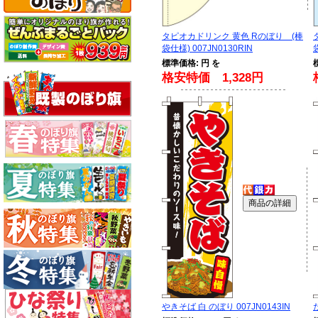
タピオカドリンク 黄色 Rのぼり (棒
袋仕様) 007JN0130RIN
標準価格: 円 を
格安特価 1,328円
やきそば 白 のぼり 007JN0143IN