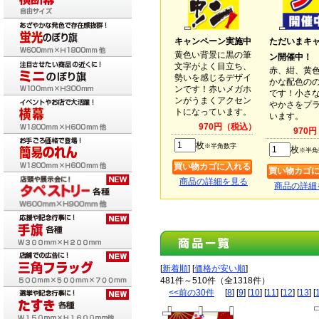
キャンペーン実施中
ただいまキ
黄色い背景に黒の筆
ン開催中！
文字がよく目立ち、
赤、紺、黄
勢いを感じるデザイ
かな配色の
ンです！赤いメガホ
です！小さ
ンがうまくアクセン
やかさをプ
トになっています。
います。
970円（税込）
970
枚
※半角数字
枚
※半角
商品の詳細を見る
商品の詳細
[
新着順
] [
価格が安い順
]
481件～510件（全1318件）
<<前の30件
[
8
] [
9
] [
10
] [
11
] [
12
] [
13
] [