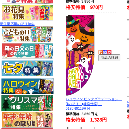
標準価格: 3,850円
格安特価 970円
新生活応援のぼり特集
ハロウィン ピンクグラデーション
Rのぼり (棒袋仕様)
0
018JN0119RIN
標準価格: 3,850円 を
格安特価 1,328円