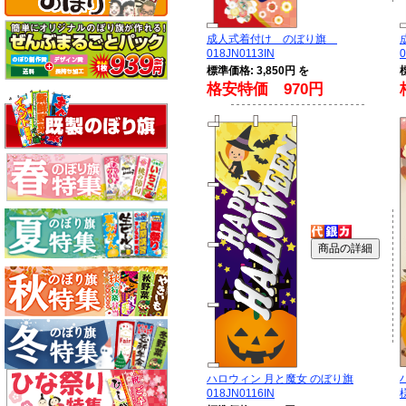
成人式着付け のぼり旗
018JN0113IN
0
標準価格: 3,850円 を
格安特価 970円
ハロウィン 月と魔女 のぼり旗
018JN0116IN