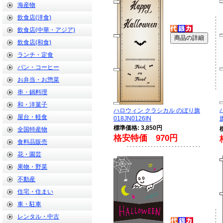
海産物
飲食店(洋食)
飲食店(中華・アジア)
飲食店(和食)
ランチ・定食
パン・コーヒー
お弁当・お惣菜
串・鍋料理
和・洋菓子
ハロウィン クラシカル のぼり旗
屋台・軽食
018JN0126IN
旗
標準価格: 3,850円
全国特産物
格安特価 970円
食料品販売
花・園芸
果物・野菜
不動産
住宅・住まい
車・駐車
レンタル・中古