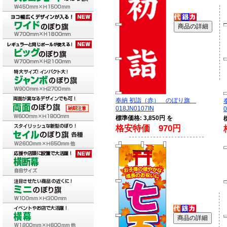
奉納 初詣（赤） のぼり旗
018JN0107IN
0
標準価格: 3,850円 を
格安特価 970円