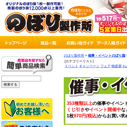
のぼり製作所
>
催事・イベントのぼり旗
[カテゴリーリスト]
イベント
キャンペーン
フェア
物産展
お
353種類以上
の催事やイベン
くじ引き
や
イベント開催中
な
1枚
970円(税込)
からお買い求