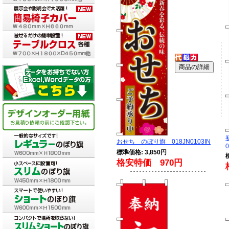
おせち のぼり旗 018JN0103IN
0
標準価格: 3,850円
格安特価 970円