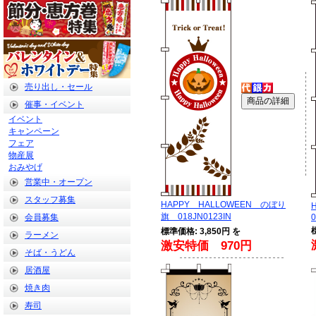
売り出し・セール
催事・イベント
イベント
キャンペーン
フェア
物産展
おみやげ
営業中・オープン
スタッフ募集
HAPPY HALLOWEEN のぼり
旗 018JN0123IN
会員募集
0
標準価格: 3,850円 を
ラーメン
激安特価 970円
そば・うどん
居酒屋
焼き肉
寿司