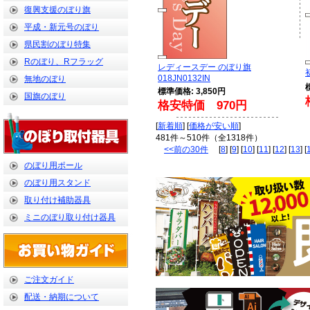
復興支援のぼり旗
平成・新元号のぼり
県民割のぼり特集
Rのぼり、Rフラッグ
レディースデー のぼり旗
018JN0132IN
無地のぼり
標準価格: 3,850円
国旗のぼり
格安特価 970円
[
新着順
] [
価格が安い順
]
481件～510件（全1318件）
<<前の30件
[
8
] [
9
] [
10
] [
11
] [
12
] [
13
] [
のぼり用ポール
のぼり用スタンド
取り付け補助器具
ミニのぼり取り付け器具
ご注文ガイド
配送・納期について