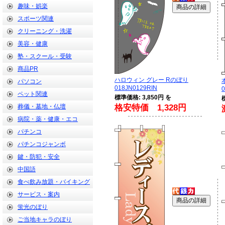
趣味・娯楽
スポーツ関連
クリーニング・洗濯
美容・健康
塾・スクール・受験
商品PR
ハロウィン グレー Rのぼり
パソコン
018JN0129RIN
0
ペット関連
標準価格: 3,850円 を
葬儀・墓地・仏壇
格安特価 1,328円
病院・薬・健康・エコ
パチンコ
パチンコジャンボ
鍵・防犯・安全
中国語
食べ飲み放題・バイキング
サービス・案内
蛍光のぼり
ご当地キャラのぼり