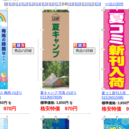
[
9
] [
10
] [
11
] [
12
] [
13
] [
14
] [
15
] [
16
] [
17
] [18] [
19
] [
20
] [
21
] [
22
] [
23
]
>>次の30件
ス 梅雨 のぼり
夏キャンプ 写真 のぼり
夏コミ新刊入荷
N
013JN0785IN
015JN0159IN
50円 を
標準価格: 3,850円 を
標準価格: 3,850
970円
格安特価 970円
格安特価 9