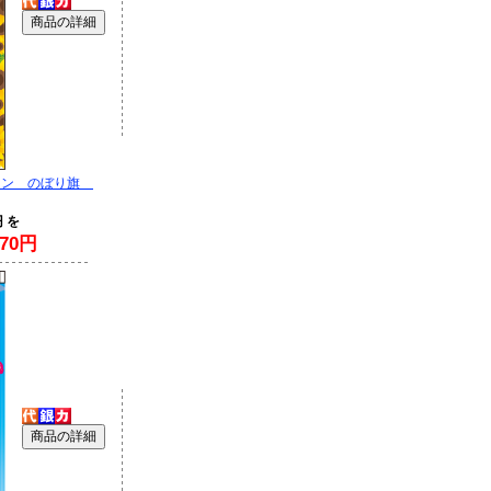
ーン のぼり旗
円 を
70円