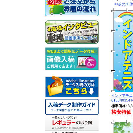
<<前の30件
インドアテニ
013JN0354I
標準価格: 3,8
格安特価 