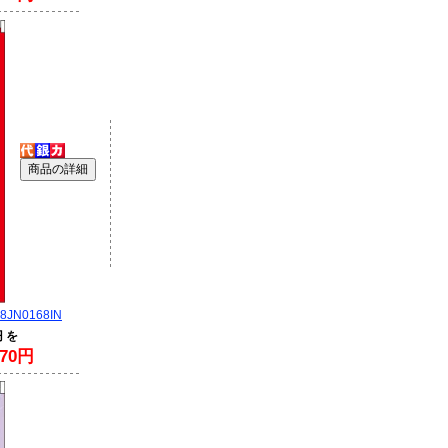
JN0168IN
円 を
70円