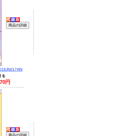
18JN0174IN
円 を
70円