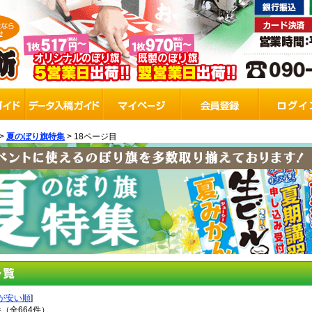
>
夏のぼり旗特集
> 18ページ目
が安い順
]
件（全664件）