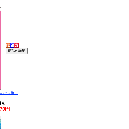
 のぼり旗
円 を
70円