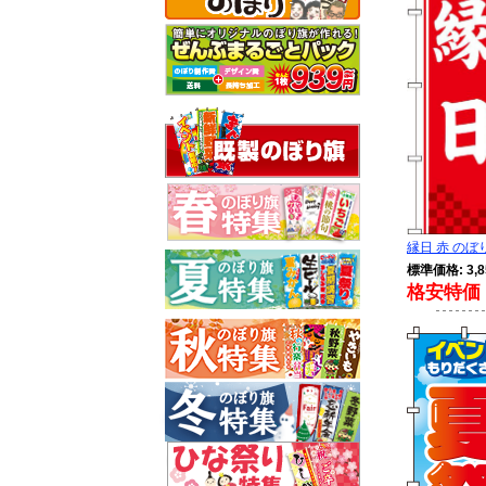
縁日 赤 のぼり 
標準価格: 3,8
格安特価 