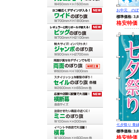
お中元 のぼり
標準価格: 3,8
格安特価 
七夕祭り 青緑 
標準価格: 3,8
格安特価 