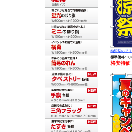
納涼祭のぼり旗紺
標準価格: 3,8
格安特価 