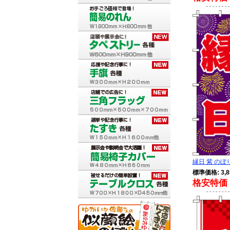
縁日 紫 のぼり 
標準価格: 3,8
格安特価 