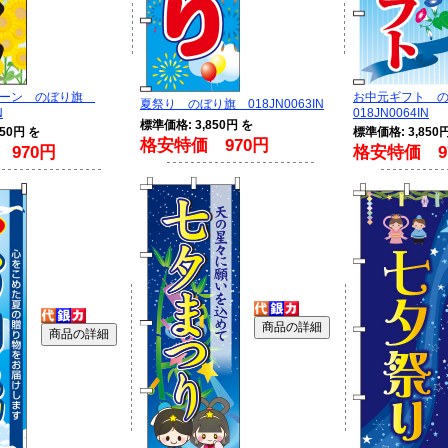
ペーン のぼり旗
お中元ギフト 
夏祭り のぼり旗 018JN0063IN
N
018JN0064IN
標準価格: 3,850円 を
50円 を
標準価格: 3,850
格安特価 970円
970円
格安特価 9