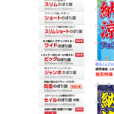
納涼フェアのぼ
標準価格: 3,8
格安特価 