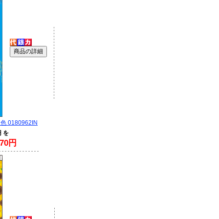
0180962IN
円 を
70円