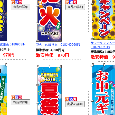
サマーキャンペ
色 0180963IN
花火 のぼり旗 018JN0060IN
018JN0061IN
50円 を
標準価格: 3,850円 を
標準価格: 3,850
970円
激安特価 970円
激安特価 9