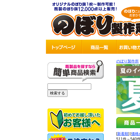
のぼり製作所
[
新着順
] [
価格
511件～540