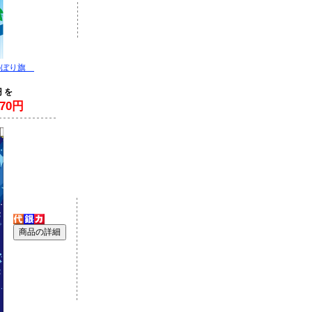
のぼり旗
円 を
70円