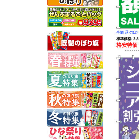
半額 緑 のぼり 
標準価格: 3,8
格安特価 