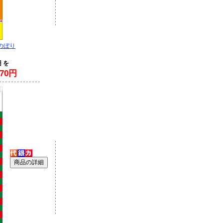
のぼり
円 を
70円