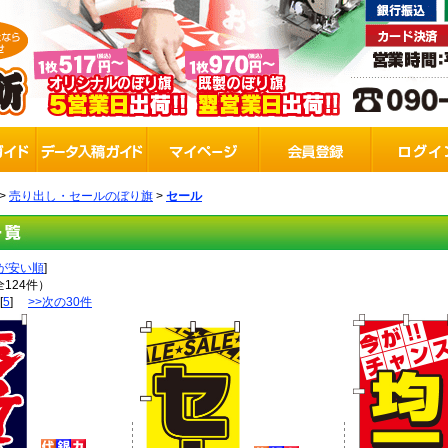
>
売り出し・セールのぼり旗
>
セール
が安い順
]
全124件）
[
5
]
>>次の30件