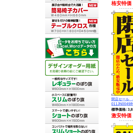
格安特価 
閉店セール
011JN0049I
標準価格: 3,8
激安特価 