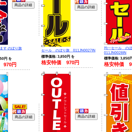
均一セール の
ます のぼり旗
セール のぼり旗 011JN0027IN
011JN0028IN
標準価格: 3,850円 を
標準価格: 3,850
50円 を
格安特価 970円
格安特価 9
970円