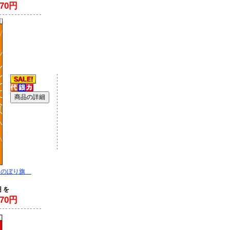
70円
 のぼり旗
円 を
70円