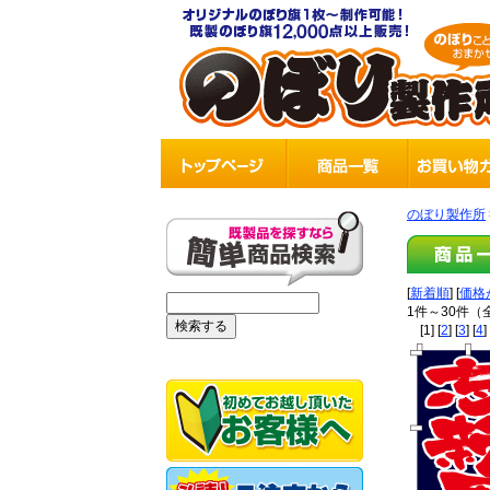
のぼり製作所
[
新着順
] [
価格
1件～30件（
[1] [
2
] [
3
] [
4
] 