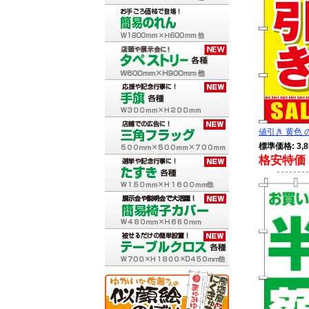
値引き 黄色 の
標準価格: 3,8
格安特価 