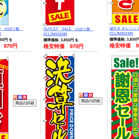
値引き オレンジ 
ール) のぼり旗
OUTLET SALE のぼり旗
011JN0033IN
N
011JN0030IN
標準価格: 3,850
50円 を
標準価格: 3,850円 を
格安特価 9
970円
格安特価 970円