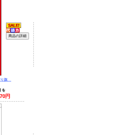
ぼり旗
円 を
70円