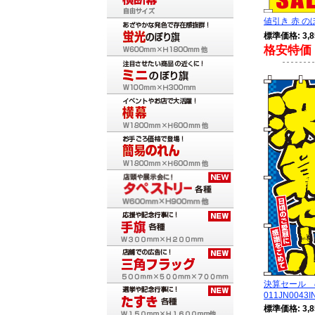
値引き 赤 のぼり
標準価格: 3,8
格安特価 
決算セール
011JN0043I
標準価格: 3,8