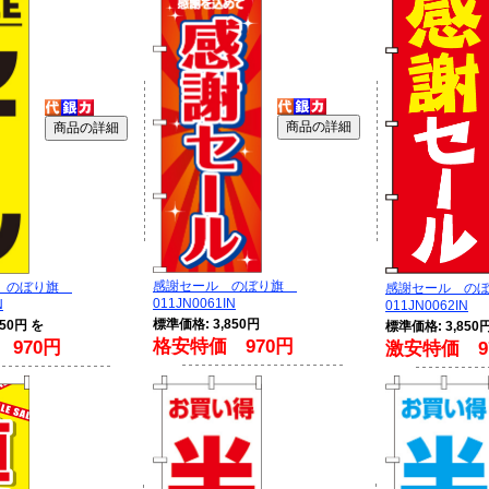
感謝セール のぼり旗
ル のぼり旗
感謝セール の
011JN0061IN
N
011JN0062IN
標準価格: 3,850円
50円 を
標準価格: 3,850
格安特価 970円
970円
激安特価 9