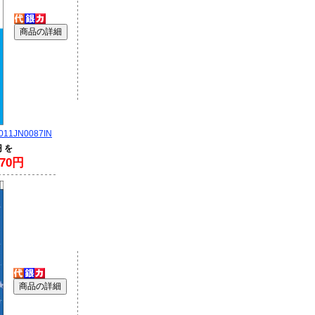
11JN0087IN
円 を
70円