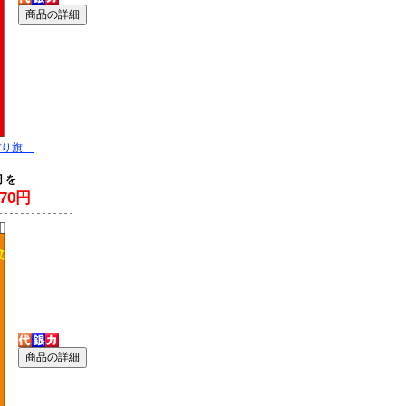
ぼり旗
円 を
70円