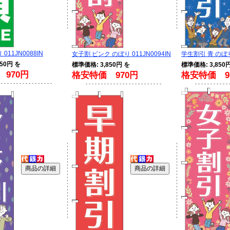
011JN0088IN
女子割 ピンク のぼり 011JN0094IN
学生割引 青 のぼり 
50円 を
標準価格: 3,850円 を
標準価格: 3,850
970円
格安特価 970円
格安特価 9