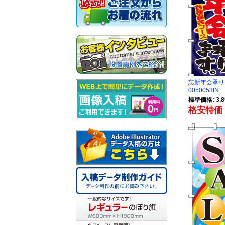
忘新年会承り
0050053IN
標準価格: 3,8
格安特価 