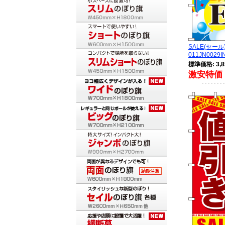
SALE(セ
011JN0029I
標準価格: 3,8
激安特価 