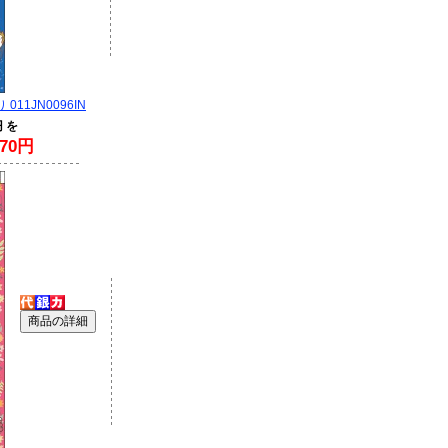
011JN0096IN
円 を
70円