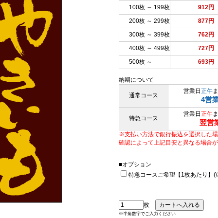
100枚 ～ 199枚
912円
200枚 ～ 299枚
877円
300枚 ～ 399枚
762円
400枚 ～ 499枚
727円
500枚 ～
693円
納期について
営業日
正午
通常コース
4営
営業日
正午
特急コース
翌営
※支払い方法で銀行振込を選択した場
確認によって上記目安と異なる場合が
■オプション
特急コースご希望【1枚あたり】(\33
枚
※半角数字でご入力ください