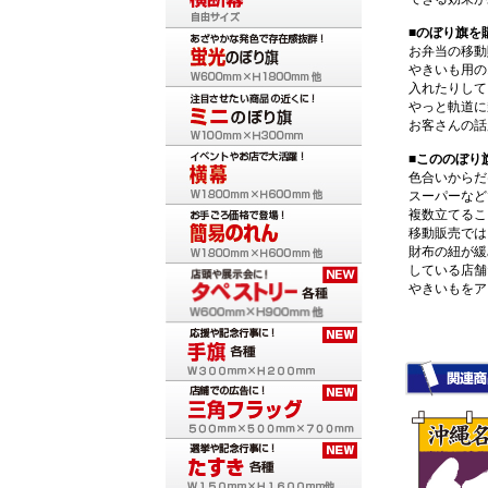
■のぼり旗を
お弁当の移動
やきいも用の
入れたりして
やっと軌道に
お客さんの話
■こののぼり
色合いからだ
スーパーなど
複数立てるこ
移動販売では
財布の紐が緩
している店舗
やきいもをア