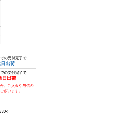
までの受付完了で
業日出荷
までの受付完了で
業日出荷
合、ご入金や与信の
ございます。
0-)