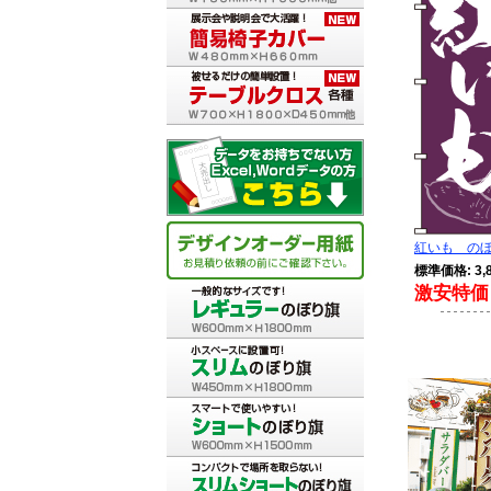
紅いも のぼり
標準価格: 3,
激安特価