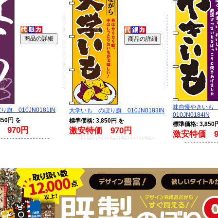
味自慢やきいも
旗 010JN0181IN
大学いも のぼり旗 010JN0183IN
010JN0184IN
850円 を
標準価格: 3,850円 を
標準価格: 3,850
 970円
激安特価 970円
激安特価 9