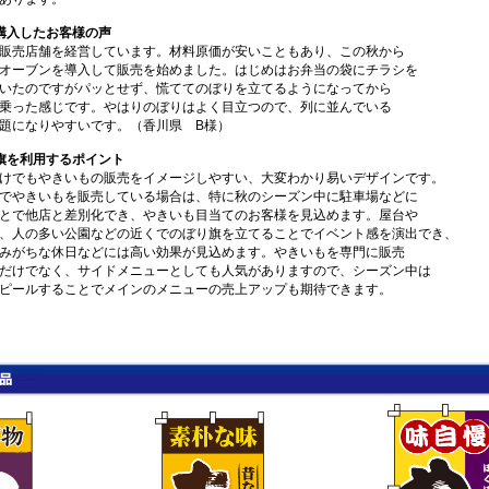
購入したお客様の声
販売店舗を経営しています。材料原価が安いこともあり、この秋から
オーブンを導入して販売を始めました。はじめはお弁当の袋にチラシを
いたのですがパッとせず、慌ててのぼりを立てるようになってから
乗った感じです。やはりのぼりはよく目立つので、列に並んでいる
題になりやすいです。（香川県 B様）
旗を利用するポイント
けでもやきいもの販売をイメージしやすい、大変わかり易いデザインです。
でやきいもを販売している場合は、特に秋のシーズン中に駐車場などに
とで他店と差別化でき、やきいも目当てのお客様を見込めます。屋台や
、人の多い公園などの近くでのぼり旗を立てることでイベント感を演出でき、
みがちな休日などには高い効果が見込めます。やきいもを専門に販売
だけでなく、サイドメニューとしても人気がありますので、シーズン中は
ピールすることでメインのメニューの売上アップも期待できます。