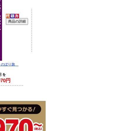
 のぼり旗
円 を
70円