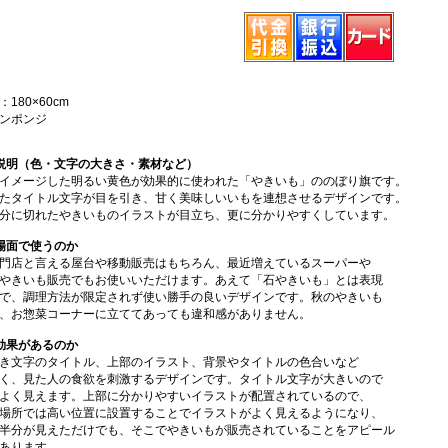
180×60cm
ンポンジ
説明（色・文字の大きさ・素材など）
イメージした明るい黄色が効果的に使われた「やきいも」ののぼり旗です。
たタイトル文字が目を引き、甘く美味しいいもを連想させるデザインです。
分に切れたやきいものイラストが目立ち、更に分かりやすくしています。
場面で使うのか
門店と言える屋台や移動販売はもちろん、最近増えているスーパーや
やきいも販売でもお使いいただけます。あえて「石やきいも」とは表現
で、調理方法が限定されず使い勝手の良いデザインです。秋のやきいも
、お惣菜コーナーに立ててあっても違和感がありません。
効果があるのか
き文字のタイトル、上部のイラスト、背景やタイトルの色合いなど
く、見た人の食欲を刺激するデザインです。タイトル文字が大きいので
よく見えます。上部に分かりやすいイラストが配置されているので、
場所では高い位置に設置することでイラストがよく見えるようになり、
半分が見えただけでも、そこでやきいもが販売されていることをアピール
あります。