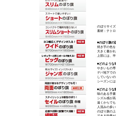
のぼりサイズ：
素材：テトロ
■のぼり旗の
焼き芋の色を
大きく書かれ
上部には、半
■どのような
やきいもの専
デパ地下での
していないの
シーズンには
■どのような
味のある手書
シズル感が高
遠くからでも
人混みの多い
のぼり旗の上
できる効果が