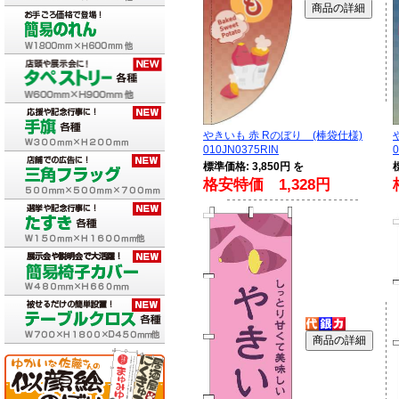
やきいも 赤 Rのぼり (棒袋仕様)
010JN0375RIN
標準価格: 3,850円 を
格安特価 1,328円