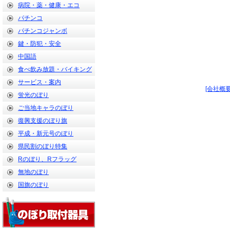
病院・薬・健康・エコ
パチンコ
パチンコジャンボ
鍵・防犯・安全
中国語
食べ飲み放題・バイキング
サービス・案内
[会社概要
蛍光のぼり
ご当地キャラのぼり
復興支援のぼり旗
平成・新元号のぼり
県民割のぼり特集
Rのぼり、Rフラッグ
無地のぼり
国旗のぼり