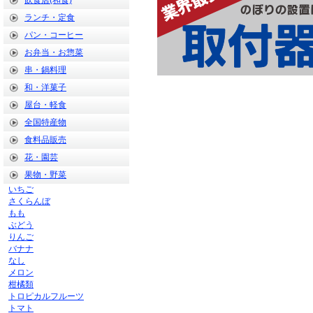
飲食店(和食)
ランチ・定食
パン・コーヒー
お弁当・お惣菜
串・鍋料理
和・洋菓子
屋台・軽食
全国特産物
食料品販売
花・園芸
果物・野菜
いちご
さくらんぼ
もも
ぶどう
りんご
バナナ
なし
メロン
柑橘類
トロピカルフルーツ
トマト