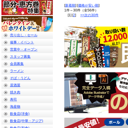
[
新着順
] [
価格が安い順
]
1件～30件（全56件）
[1] [
2
]
>>次の30件
売り出し・セール
催事・イベント
営業中・オープン
スタッフ募集
会員募集
ラーメン
そば・うどん
居酒屋
焼き肉
寿司
海産物
飲食店(洋食)
飲食店(中華・アジア)