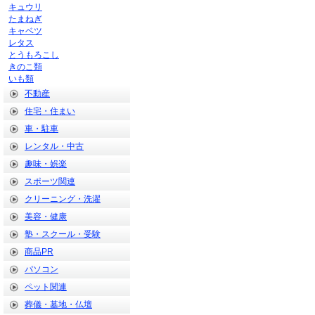
キュウリ
たまねぎ
キャベツ
レタス
とうもろこし
きのこ類
いも類
不動産
住宅・住まい
車・駐車
レンタル・中古
趣味・娯楽
スポーツ関連
クリーニング・洗濯
美容・健康
塾・スクール・受験
商品PR
パソコン
ペット関連
葬儀・墓地・仏壇