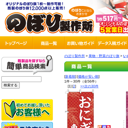
のぼり製作所
>
果物・野菜のぼり旗
>
い
[
新着順
] [
価格が安い順
]
1件～30件（全56件）
[1] [
2
]
>>次の30件