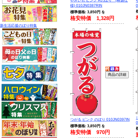
やきいも ピンク Rのぼり (棒袋仕
様) 010JN0387RIN
標準価格: 3,850円 を
格安特価 1,328円
新生活応援のぼり特集
つがる ピンク のぼり 010JN0397IN
0
標準価格: 3,850円 を
格安特価 970円