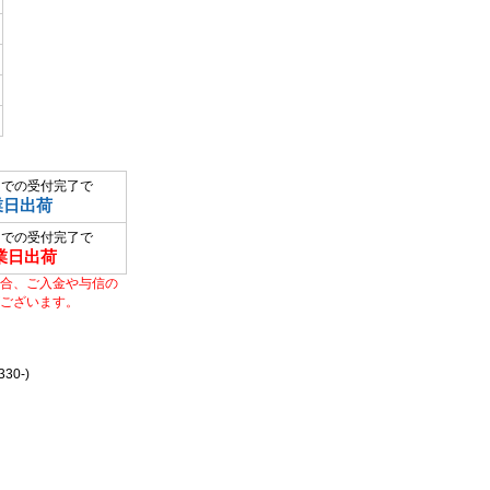
までの受付完了で
業日出荷
までの受付完了で
業日出荷
合、ご入金や与信の
ございます。
0-)