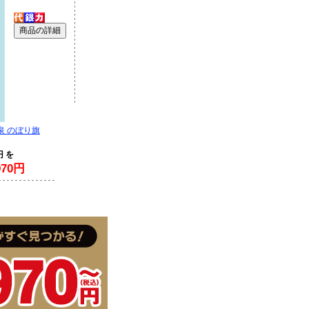
泉 のぼり旗
円 を
70円