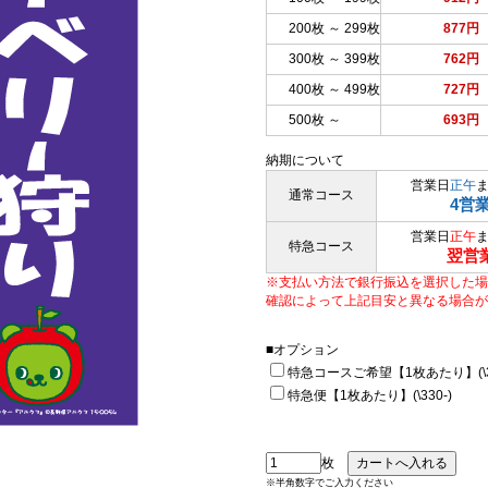
200枚 ～ 299枚
877円
300枚 ～ 399枚
762円
400枚 ～ 499枚
727円
500枚 ～
693円
納期について
営業日
正午
通常コース
4営
営業日
正午
特急コース
翌営
※支払い方法で銀行振込を選択した場
確認によって上記目安と異なる場合が
■オプション
特急コースご希望【1枚あたり】(\33
特急便【1枚あたり】(\330-)
枚
※半角数字でご入力ください