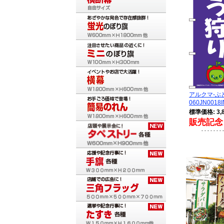
アルクマ-ぶ
060JN0018I
標準価格: 3,
販売記念