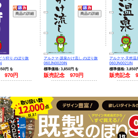
どう狩り のぼり旗
アルクマ-源泉かけ流し のぼり旗
アルクマ-天然温
N
060JN0020IN
060JN0021IN
850円 を
標準価格: 3,850円 を
標準価格: 3,850
 970円
販売記念 970円
販売記念 9