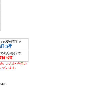
までの受付完了で
業日出荷
までの受付完了で
業日出荷
合、ご入金や与信の
ございます。
0-)