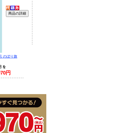
呂 のぼり旗
円 を
70円