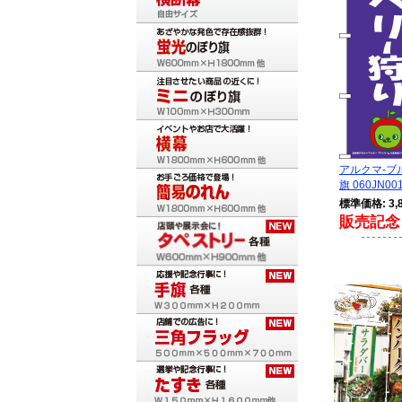
アルクマ-ブ
旗 060JN001
標準価格: 3,
販売記念