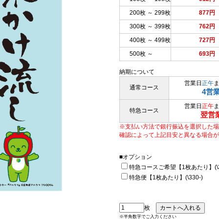
200枚 ～ 299枚
877円
300枚 ～ 399枚
762円
400枚 ～ 499枚
727円
500枚 ～
693円
納期について
営業日
正午
通常コース
4営
営業日
正午
特急コース
翌営
※支払い方法で銀行振込を選択した場
確認によって上記目安と異なる場合が
■オプション
特急コースご希望【1枚あたり】(\33
特急便【1枚あたり】(\330-)
枚
※半角数字でご入力ください