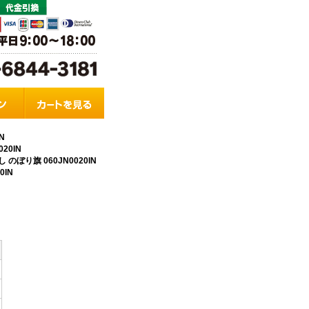
N
20IN
のぼり旗 060JN0020IN
0IN