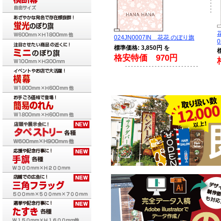
024JN0007IN 花花 のぼり旗
0
標準価格: 3,850円 を
格安特価 970円