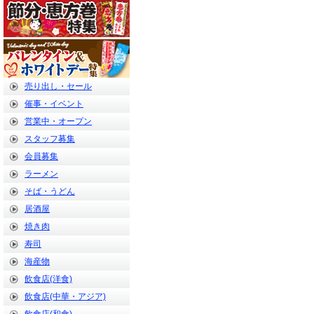
売り出し・セール
催事・イベント
営業中・オープン
スタッフ募集
会員募集
ラーメン
そば・うどん
居酒屋
焼き肉
寿司
海産物
飲食店(洋食)
飲食店(中華・アジア)