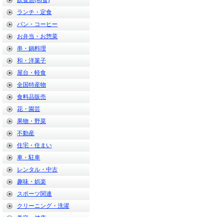
飲食店(和食)
ランチ・定食
パン・コーヒー
お弁当・お惣菜
串・鍋料理
和・洋菓子
屋台・軽食
全国特産物
食料品販売
花・園芸
果物・野菜
不動産
住宅・住まい
車・駐車
レンタル・中古
趣味・娯楽
スポーツ関連
クリーニング・洗濯