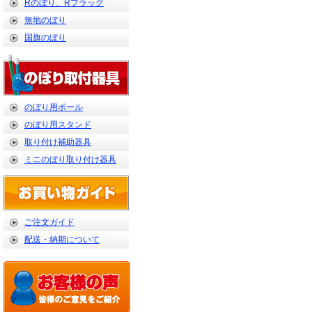
Rのぼり、Rフラッグ
無地のぼり
国旗のぼり
のぼり用ポール
のぼり用スタンド
取り付け補助器具
ミニのぼり取り付け器具
ご注文ガイド
配送・納期について