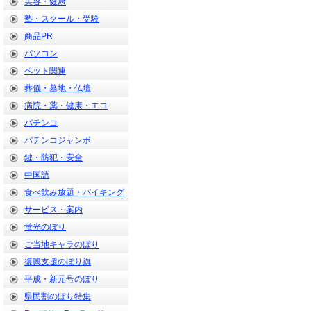
美容・健康
塾・スクール・受験
商品PR
パソコン
ペット関連
葬儀・墓地・仏壇
病院・薬・健康・エコ
パチンコ
パチンコジャンボ
鍵・防犯・安全
中国語
食べ飲み放題・バイキング
サービス・案内
蛍光のぼり
ご当地キャラのぼり
復興支援のぼり旗
平成・新元号のぼり
県民割のぼり特集