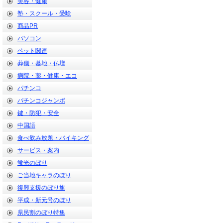
美容・健康
塾・スクール・受験
商品PR
パソコン
ペット関連
葬儀・墓地・仏壇
病院・薬・健康・エコ
パチンコ
パチンコジャンボ
鍵・防犯・安全
中国語
食べ飲み放題・バイキング
サービス・案内
蛍光のぼり
ご当地キャラのぼり
復興支援のぼり旗
平成・新元号のぼり
県民割のぼり特集