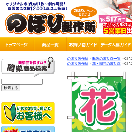
のぼり製作所
>
既製のぼり旗一覧
>
024
のぼり製作所
>
花・園芸のぼり旗
>
024