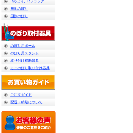
Rのぼり、Rフラッグ
無地のぼり
国旗のぼり
のぼり用ポール
のぼり用スタンド
取り付け補助器具
ミニのぼり取り付け器具
ご注文ガイド
配送・納期について