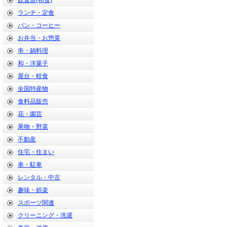
飲食店(和食)
ランチ・定食
パン・コーヒー
お弁当・お惣菜
串・鍋料理
和・洋菓子
屋台・軽食
全国特産物
食料品販売
花・園芸
果物・野菜
不動産
住宅・住まい
車・駐車
レンタル・中古
趣味・娯楽
スポーツ関連
クリーニング・洗濯