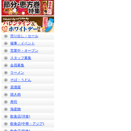
売り出し・セール
催事・イベント
営業中・オープン
スタッフ募集
会員募集
ラーメン
そば・うどん
居酒屋
焼き肉
寿司
海産物
飲食店(洋食)
飲食店(中華・アジア)