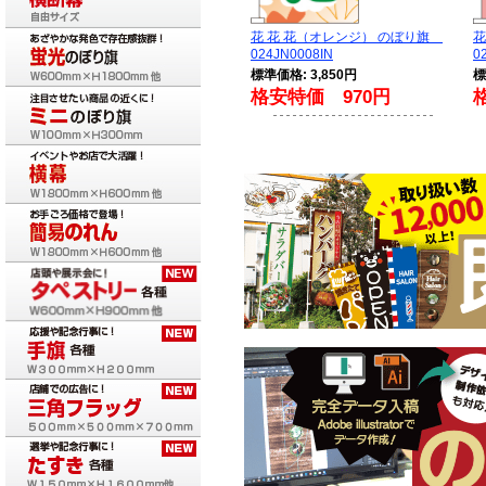
花 花 花（オレンジ） のぼり旗
024JN0008IN
0
標準価格: 3,850円
標
格安特価 970円