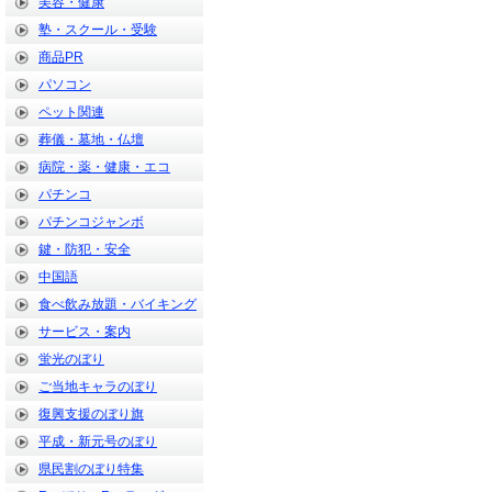
美容・健康
塾・スクール・受験
商品PR
パソコン
ペット関連
葬儀・墓地・仏壇
病院・薬・健康・エコ
パチンコ
パチンコジャンボ
鍵・防犯・安全
中国語
食べ飲み放題・バイキング
サービス・案内
蛍光のぼり
ご当地キャラのぼり
復興支援のぼり旗
平成・新元号のぼり
県民割のぼり特集