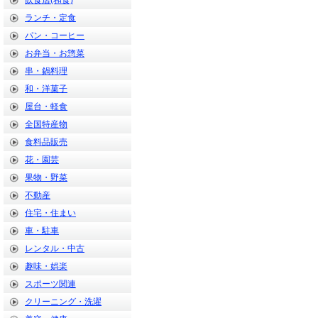
飲食店(和食)
ランチ・定食
パン・コーヒー
お弁当・お惣菜
串・鍋料理
和・洋菓子
屋台・軽食
全国特産物
食料品販売
花・園芸
果物・野菜
不動産
住宅・住まい
車・駐車
レンタル・中古
趣味・娯楽
スポーツ関連
クリーニング・洗濯