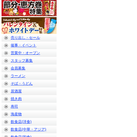
売り出し・セール
催事・イベント
営業中・オープン
スタッフ募集
会員募集
ラーメン
そば・うどん
居酒屋
焼き肉
寿司
海産物
飲食店(洋食)
飲食店(中華・アジア)