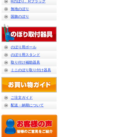
Rのぼり、Rフラッグ
無地のぼり
国旗のぼり
のぼり用ポール
のぼり用スタンド
取り付け補助器具
ミニのぼり取り付け器具
ご注文ガイド
配送・納期について