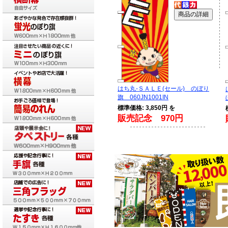
はち丸-ＳＡＬＥ(セール) のぼり
旗 060JN1001IN
標準価格: 3,850円 を
販売記念 970円