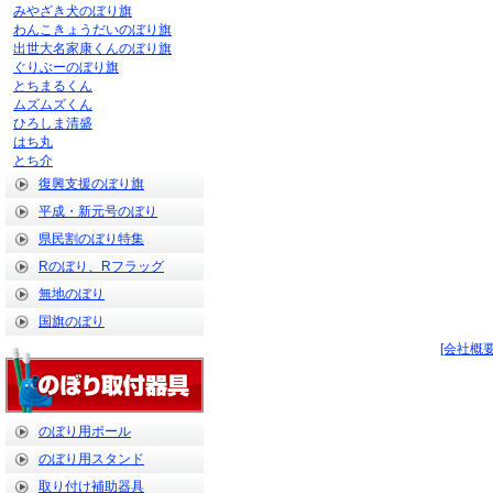
みやざき犬のぼり旗
わんこきょうだいのぼり旗
出世大名家康くんのぼり旗
ぐりぶーのぼり旗
とちまるくん
ムズムズくん
ひろしま清盛
はち丸
とち介
復興支援のぼり旗
平成・新元号のぼり
県民割のぼり特集
Rのぼり、Rフラッグ
無地のぼり
国旗のぼり
[会社概要
のぼり用ポール
のぼり用スタンド
取り付け補助器具