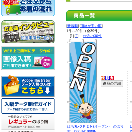
[
新着順
] [
価格が安い順
]
1件～30件（全39件）
[1] [
2
]
>>次の30件
はち丸-ＯＰＥＮ(オープン) のぼり
旗 060JN1000IN