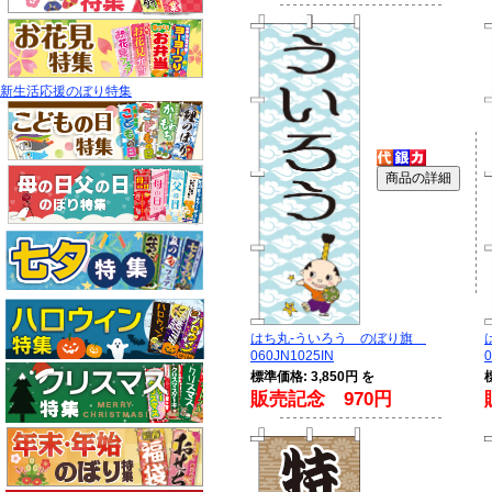
新生活応援のぼり特集
はち丸-ういろう のぼり旗
060JN1025IN
0
標準価格: 3,850円 を
販売記念 970円