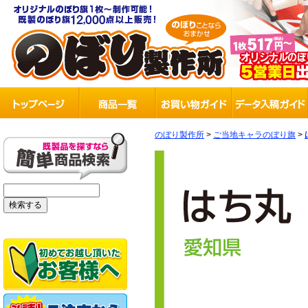
のぼり製作所
>
ご当地キャラのぼり旗
>