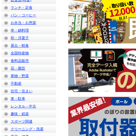
飲食店(和食)
ランチ・定食
パン・コーヒー
お弁当・お惣菜
串・鍋料理
和・洋菓子
屋台・軽食
全国特産物
食料品販売
花・園芸
果物・野菜
不動産
住宅・住まい
車・駐車
レンタル・中古
趣味・娯楽
スポーツ関連
クリーニング・洗濯