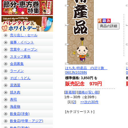
売り出し・セール
催事・イベント
営業中・オープン
スタッフ募集
会員募集
はち丸-特産品 のぼり旗
ラーメン
060JN1028IN
0
そば・うどん
標準価格: 3,850円 を
販売記念 970円
居酒屋
焼き肉
[
新着順
] [
価格が安い順
]
1件～30件（全39件）
寿司
[1] [
2
]
>>次の30件
海産物
[カテゴリーリスト]
飲食店(洋食)
飲食店(中華・アジア)