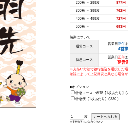
200枚 ～ 299枚
877円
300枚 ～ 399枚
762円
400枚 ～ 499枚
727円
500枚 ～
693円
納期について
営業日
正午
通常コース
4営
営業日
正午
特急コース
翌営
※支払い方法で銀行振込を選択した場
確認によって上記目安と異なる場合が
■オプション
特急コースご希望【1枚あたり】(\33
特急便【1枚あたり】(\330-)
枚
※半角数字でご入力ください