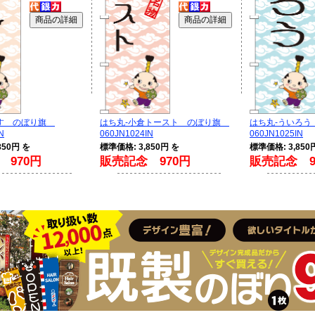
むす のぼり旗
はち丸-小倉トースト のぼり旗
はち丸-ういろ
N
060JN1024IN
060JN1025IN
850円 を
標準価格: 3,850円 を
標準価格: 3,850
 970円
販売記念 970円
販売記念 9