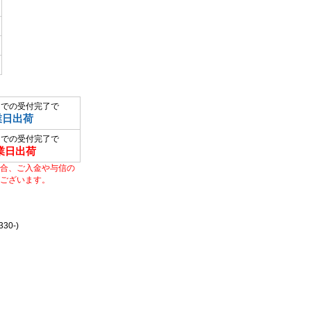
までの受付完了で
業日出荷
までの受付完了で
業日出荷
合、ご入金や与信の
ございます。
0-)