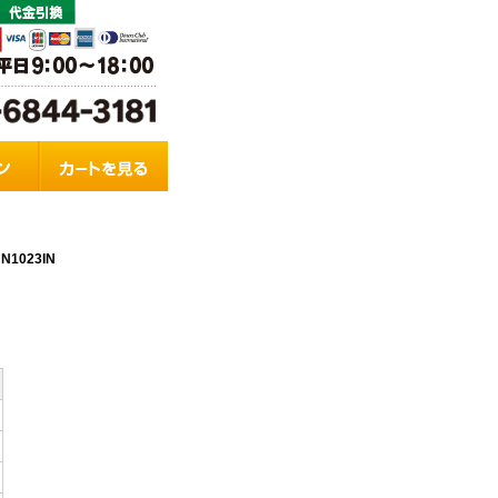
N
1023IN