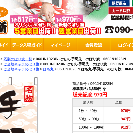
>
既製のぼり旗一覧
>
060JN1023IN
はち丸-手羽先 のぼり旗 060JN1023IN
>
ご当地キャラのぼり旗
>
060JN1023IN
はち丸-手羽先 のぼり旗 060JN1023I
>
ご当地キャラのぼり旗
>
はち丸
>
060JN1023IN
はち丸-手羽先 のぼり旗 060JN
商品番号：060JN1023IN
標準価格: 3,850円 を
販売記念 970円
購入数
単価
1枚 ～ 49枚
970円
50枚 ～ 99枚
947円
100枚 ～ 199枚
912円