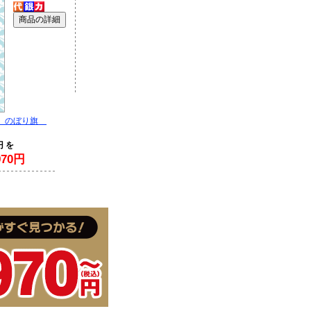
う のぼり旗
円 を
70円