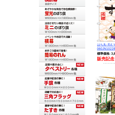
はち丸-天
060JN1022I
標準価格: 3,
販売記念