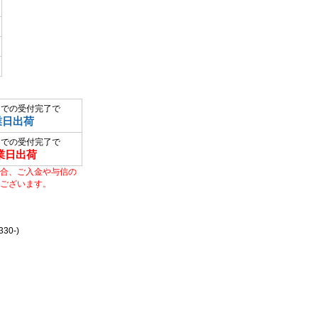
までの受付完了で
業日出荷
までの受付完了で
業日出荷
合、ご入金や与信の
ございます。
0-)