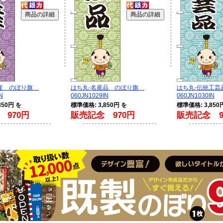
土産 のぼり旗
はち丸-名産品 のぼり旗
はち丸-伝統工
N
060JN1029IN
060JN1030IN
850円 を
標準価格: 3,850円 を
標準価格: 3,850
 970円
販売記念 970円
販売記念 9