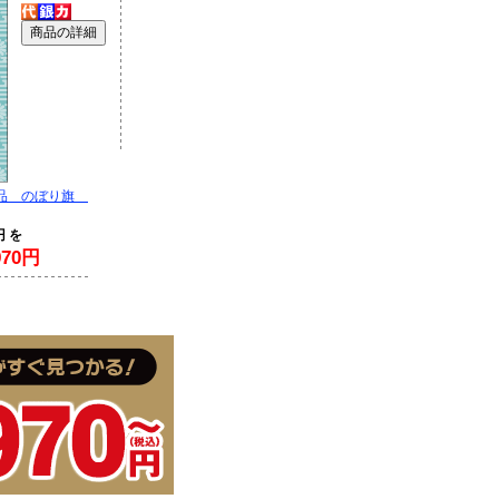
芸品 のぼり旗
円 を
70円