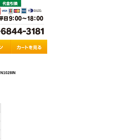
N
1028IN