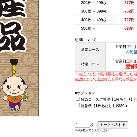
200枚 ～ 299枚
877円
300枚 ～ 399枚
762円
400枚 ～ 499枚
727円
500枚 ～
693円
納期について
営業日
正午
通常コース
4営
営業日
正午
特急コース
翌営
※支払い方法で銀行振込を選択した場
確認によって上記目安と異なる場合が
■オプション
特急コースご希望【1枚あたり】(\33
特急便【1枚あたり】(\330-)
枚
※半角数字でご入力ください