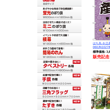
はち丸-お
060JN1027I
標準価格: 3,
販売記念