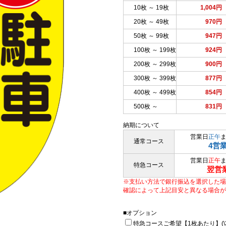
10枚 ～ 19枚
1,004円
20枚 ～ 49枚
970円
50枚 ～ 99枚
947円
100枚 ～ 199枚
924円
200枚 ～ 299枚
900円
300枚 ～ 399枚
877円
400枚 ～ 499枚
854円
500枚 ～
831円
納期について
営業日
正午
通常コース
4営
営業日
正午
特急コース
翌営
※支払い方法で銀行振込を選択した場
確認によって上記目安と異なる場合が
■オプション
特急コースご希望【1枚あたり】(\33