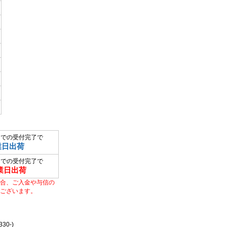
までの受付完了で
業日出荷
までの受付完了で
業日出荷
合、ご入金や与信の
ございます。
0-)