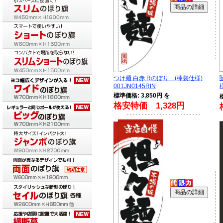
つけ麺 白赤 Rのぼり (棒袋仕様)
001JN0145RIN
様
標準価格: 3,850円 を
格安特価 1,328円