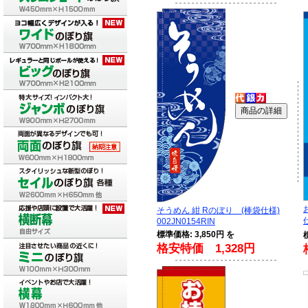
そうめん 紺 Rのぼり (棒袋仕様)
002JN0154RIN
標準価格: 3,850円 を
格安特価 1,328円