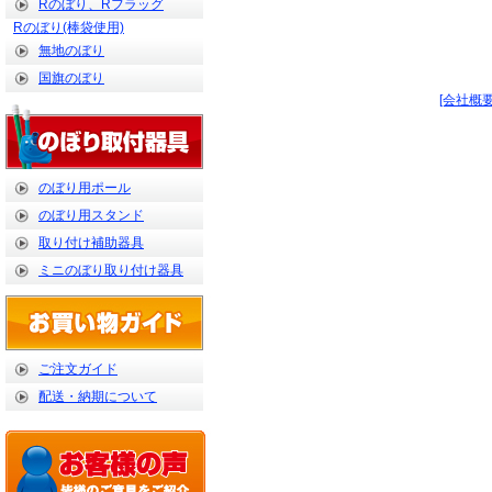
Rのぼり、Rフラッグ
Rのぼり(棒袋使用)
無地のぼり
国旗のぼり
[会社概要
のぼり用ポール
のぼり用スタンド
取り付け補助器具
ミニのぼり取り付け器具
ご注文ガイド
配送・納期について