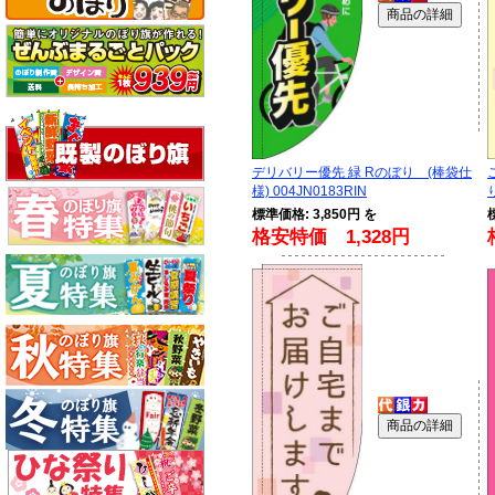
デリバリー優先 緑 Rのぼり (棒袋仕
様) 004JN0183RIN
標準価格: 3,850円 を
格安特価 1,328円