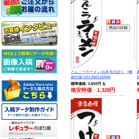
とんこつラーメン 白赤 Rのぼり (棒
袋仕様) 001JN0126RIN
様
標準価格: 3,850円 を
格安特価 1,328円