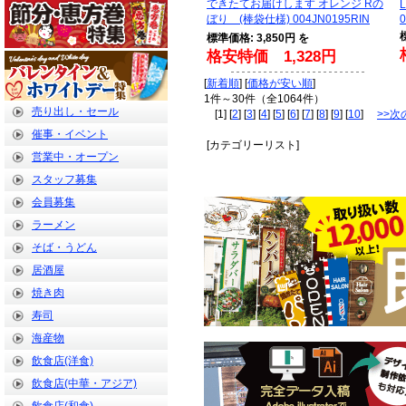
できたてお届けします オレンジ Rの
ぼり (棒袋仕様) 004JN0195RIN
標準価格: 3,850円 を
格安特価 1,328円
[
新着順
] [
価格が安い順
]
1件～30件（全1064件）
売り出し・セール
[1] [
2
] [
3
] [
4
] [
5
] [
6
] [
7
] [
8
] [
9
] [
10
]
>>次
催事・イベント
[カテゴリーリスト]
営業中・オープン
スタッフ募集
会員募集
ラーメン
そば・うどん
居酒屋
焼き肉
寿司
海産物
飲食店(洋食)
飲食店(中華・アジア)