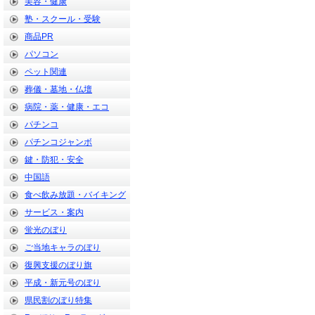
美容・健康
塾・スクール・受験
商品PR
パソコン
ペット関連
葬儀・墓地・仏壇
病院・薬・健康・エコ
パチンコ
パチンコジャンボ
鍵・防犯・安全
中国語
食べ飲み放題・バイキング
サービス・案内
蛍光のぼり
ご当地キャラのぼり
復興支援のぼり旗
平成・新元号のぼり
県民割のぼり特集