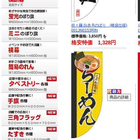
担々麺 白赤 Rのぼり (棒袋仕様)
001JN0153RIN
標準価格: 3,850円 を
格安特価 1,328円