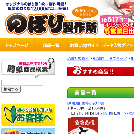
のぼり製作所
>
Rのぼり、Rフラッグ
>
R
[
新着順
] [
価格が安い順
]
1件～30件（全1064件）
[1] [
2
] [
3
] [
4
] [
5
] [
6
] [
7
] [
8
] [
9
] [
10
]
>>次