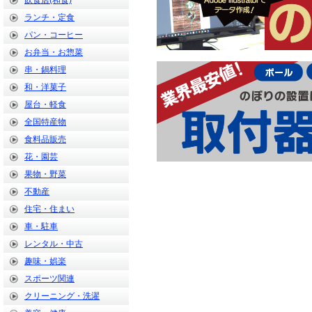
飲食店(和食)
ランチ・定食
パン・コーヒー
お弁当・お惣菜
串・鍋料理
和・洋菓子
屋台・軽食
全国特産物
食料品販売
花・園芸
果物・野菜
不動産
住宅・住まい
車・駐車
レンタル・中古
趣味・娯楽
スポーツ関連
クリーニング・洗濯