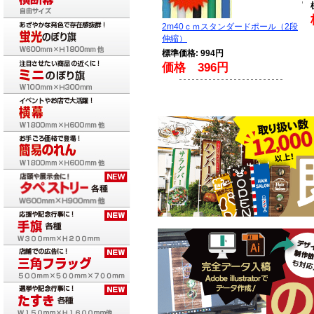
2m40ｃｍスタンダードポール（2段
伸縮）
標準価格: 994円
価格 396円