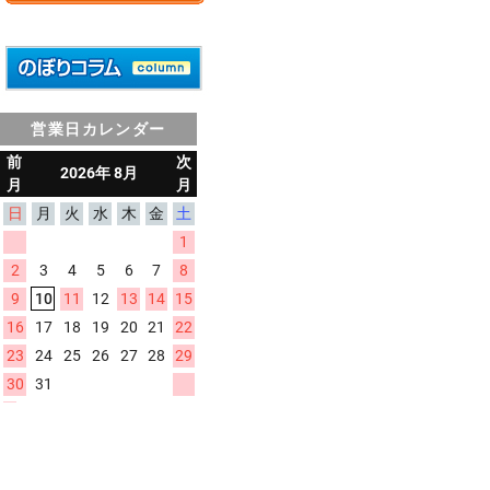
営業日カレンダー