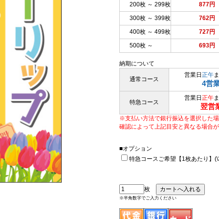
200枚 ～ 299枚
877円
300枚 ～ 399枚
762円
400枚 ～ 499枚
727円
500枚 ～
693円
納期について
営業日
正午
通常コース
4営
営業日
正午
特急コース
翌営
※支払い方法で銀行振込を選択した場
確認によって上記目安と異なる場合が
■オプション
特急コースご希望【1枚あたり】(\33
枚
※半角数字でご入力ください