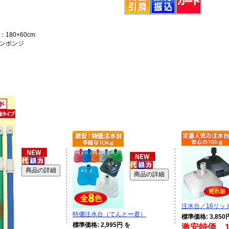
180×60cm
ンポンジ
注水台／16リッ
特価注水台（てんとー君）
標準価格: 3,850
標準価格: 2,995円 を
激安特価 1,