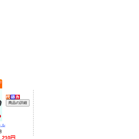
トル
円
210円