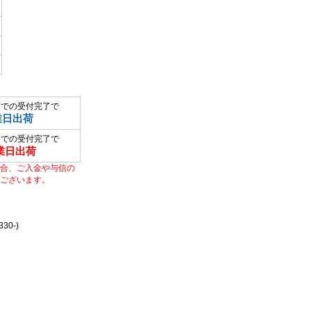
までの受付完了で
業日出荷
までの受付完了で
業日出荷
合、ご入金や与信の
ございます。
0-)