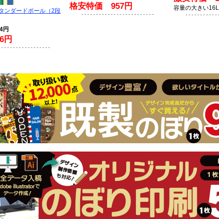
格安特価 957円
容量の大きい16
スタンダードポール（2段
94円
6円