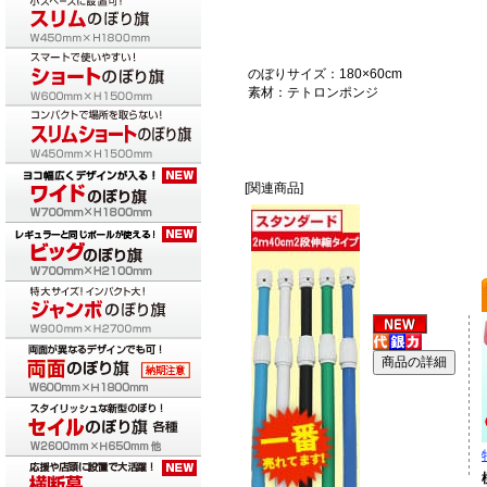
のぼりサイズ：180×60cm
素材：テトロンポンジ
[関連商品]