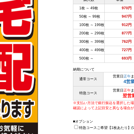
1枚 ～ 49枚
970円
50枚 ～ 99枚
947円
100枚 ～ 199枚
912円
200枚 ～ 299枚
877円
300枚 ～ 399枚
762円
400枚 ～ 499枚
727円
500枚 ～
693円
納期について
営業日
正午
通常コース
4営
営業日
正午
特急コース
翌営
※支払い方法で銀行振込を選択した場
確認によって上記目安と異なる場合が
■オプション
特急コースご希望【1枚あたり】(\33