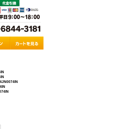
IN
IN
N0074IN
4IN
74IN