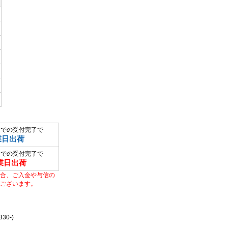
までの受付完了で
業日出荷
までの受付完了で
業日出荷
合、ご入金や与信の
ございます。
0-)