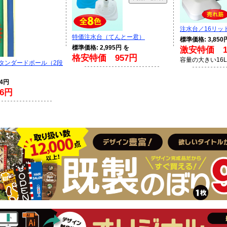
注水台／16リッ
特価注水台（てんとー君）
標準価格: 3,850
標準価格: 2,995円 を
激安特価 1,
格安特価 957円
容量の大きい16
スタンダードポール（2段
94円
6円