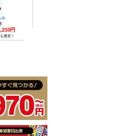
トル
円
210円
Lも激安！