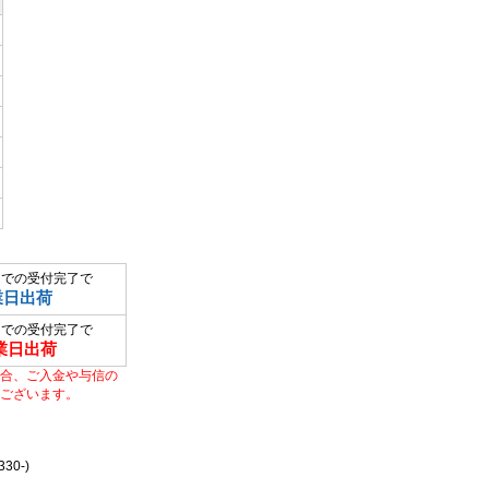
までの受付完了で
業日出荷
までの受付完了で
業日出荷
合、ご入金や与信の
ございます。
0-)