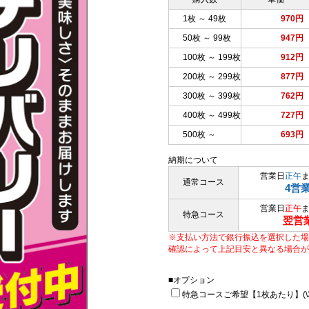
1枚 ～ 49枚
970円
50枚 ～ 99枚
947円
100枚 ～ 199枚
912円
200枚 ～ 299枚
877円
300枚 ～ 399枚
762円
400枚 ～ 499枚
727円
500枚 ～
693円
納期について
営業日
正午
通常コース
4営
営業日
正午
特急コース
翌営
※支払い方法で銀行振込を選択した場
確認によって上記目安と異なる場合が
■オプション
特急コースご希望【1枚あたり】(\33