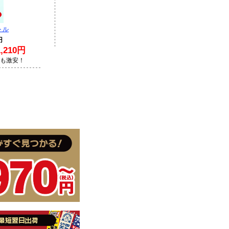
トル
円
210円
Lも激安！