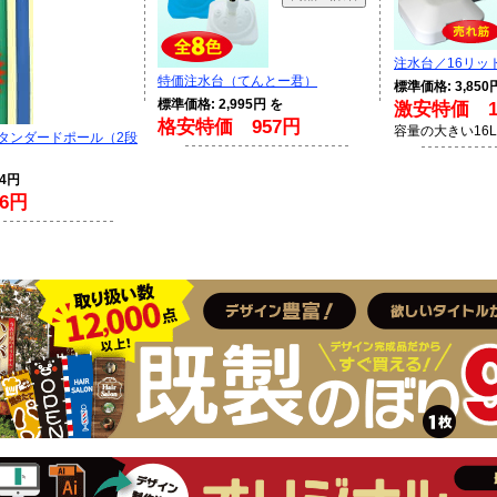
注水台／16リッ
特価注水台（てんとー君）
標準価格: 3,850
標準価格: 2,995円 を
激安特価 1,
格安特価 957円
容量の大きい16
スタンダードポール（2段
94円
6円