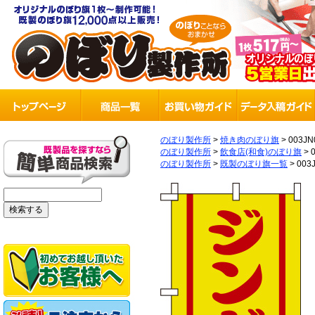
のぼり製作所
>
焼き肉のぼり旗
>
003JN
のぼり製作所
>
飲食店(和食)のぼり旗
>
のぼり製作所
>
既製のぼり旗一覧
>
003