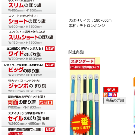
のぼりサイズ：180×60cm
素材：テトロンポンジ
[関連商品]