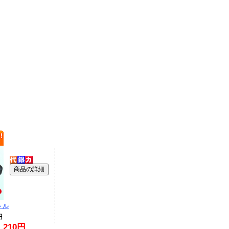
トル
円
210円