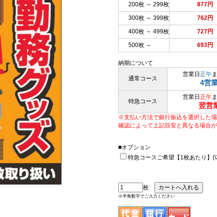
200枚 ～ 299枚
877円
300枚 ～ 399枚
762円
400枚 ～ 499枚
727円
500枚 ～
693円
納期について
営業日
正午
通常コース
4営
営業日
正午
特急コース
翌営
※支払い方法で銀行振込を選択した場
確認によって上記目安と異なる場合が
■オプション
特急コースご希望【1枚あたり】(\33
枚
※半角数字でご入力ください