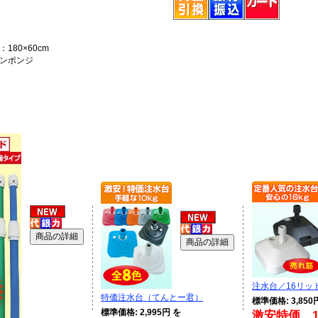
180×60cm
ンポンジ
注水台／16リッ
特価注水台（てんとー君）
標準価格: 3,850
標準価格: 2,995円 を
激安特価 1,