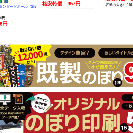
格安特価 957円
容量の大きい16
スタンダードポール（2段
94円
6円