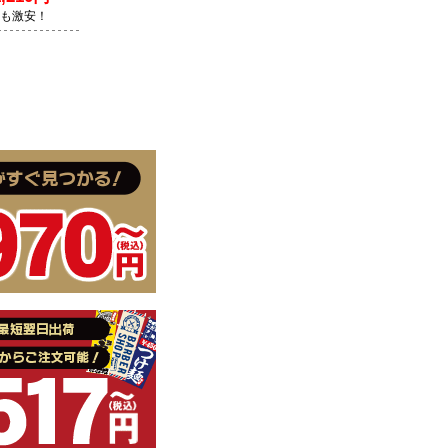
Lも激安！