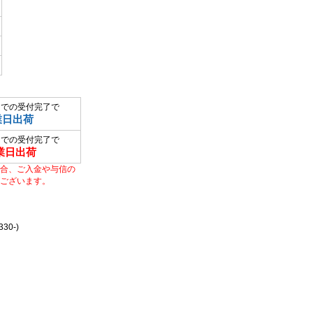
までの受付完了で
業日出荷
までの受付完了で
業日出荷
合、ご入金や与信の
ございます。
0-)