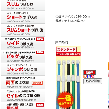
のぼりサイズ：180×60cm
素材：テトロンポンジ
[関連商品]