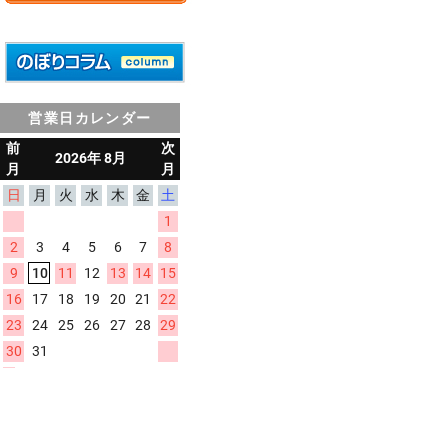
営業日カレンダー