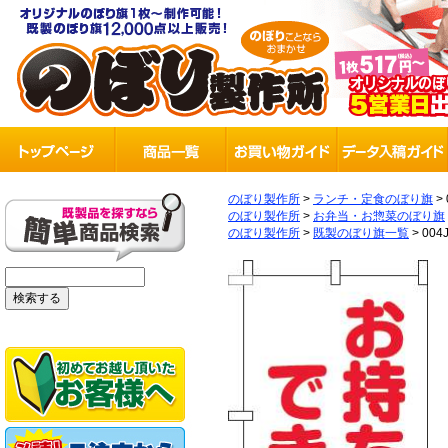
のぼり製作所
>
ランチ・定食のぼり旗
>
のぼり製作所
>
お弁当・お惣菜のぼり旗
のぼり製作所
>
既製のぼり旗一覧
>
004