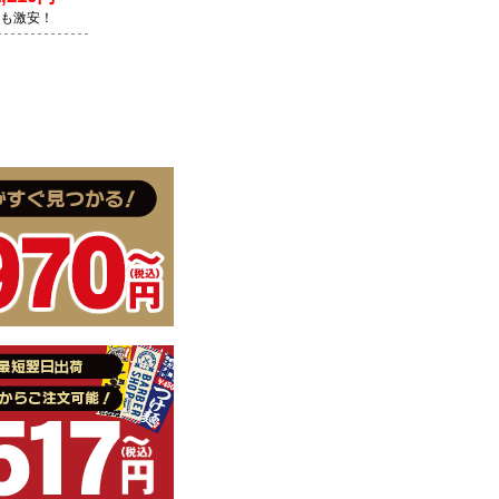
Lも激安！