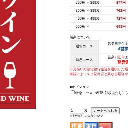
200枚 ～ 299枚
877円
300枚 ～ 399枚
762円
400枚 ～ 499枚
727円
500枚 ～
693円
納期について
営業日
正午
通常コース
4営
営業日
正午
特急コース
翌営
※支払い方法で銀行振込を選択した場
確認によって上記目安と異なる場合が
■オプション
特急コースご希望【1枚あたり】(\33
枚
※半角数字でご入力ください