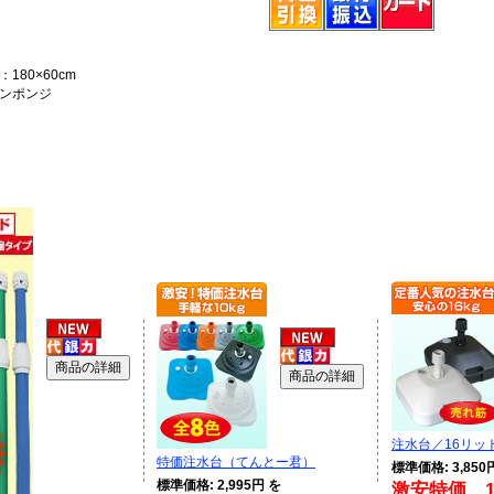
180×60cm
ンポンジ
注水台／16リッ
特価注水台（てんとー君）
標準価格: 3,850
標準価格: 2,995円 を
激安特価 1,