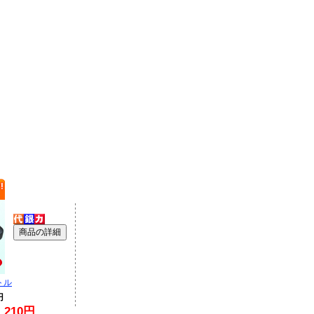
トル
円
210円