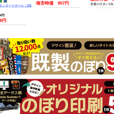
格安特価 957円
容量の大きい16
スタンダードポール（2段
94円
6円