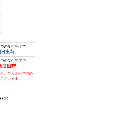
までの受付完了で
業日出荷
までの受付完了で
業日出荷
合、ご入金や与信の
ございます。
0-)