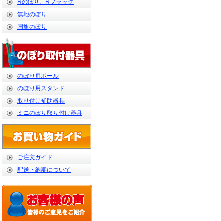
Rのぼり、Rフラッグ
無地のぼり
国旗のぼり
のぼり用ポール
のぼり用スタンド
取り付け補助器具
ミニのぼり取り付け器具
ご注文ガイド
配送・納期について