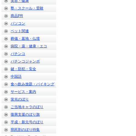
美容・健康
塾・スクール・受験
商品PR
パソコン
ペット関連
葬儀・墓地・仏壇
病院・薬・健康・エコ
パチンコ
パチンコジャンボ
鍵・防犯・安全
中国語
食べ飲み放題・バイキング
サービス・案内
蛍光のぼり
ご当地キャラのぼり
復興支援のぼり旗
平成・新元号のぼり
県民割のぼり特集