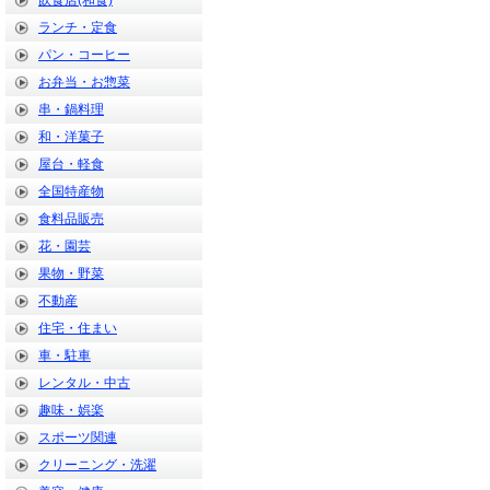
飲食店(和食)
ランチ・定食
パン・コーヒー
お弁当・お惣菜
串・鍋料理
和・洋菓子
屋台・軽食
全国特産物
食料品販売
花・園芸
果物・野菜
不動産
住宅・住まい
車・駐車
レンタル・中古
趣味・娯楽
スポーツ関連
クリーニング・洗濯