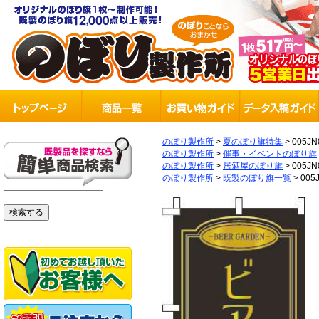
のぼり製作所
>
夏のぼり旗特集
>
005JN
のぼり製作所
>
催事・イベントのぼり旗
のぼり製作所
>
居酒屋のぼり旗
>
005JN
のぼり製作所
>
既製のぼり旗一覧
>
005