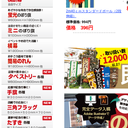
2m40ｃｍスタンダードポール（2段
伸縮）
標準価格: 994円
価格 396円