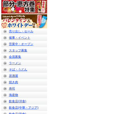
売り出し・セール
催事・イベント
営業中・オープン
スタッフ募集
会員募集
ラーメン
そば・うどん
居酒屋
焼き肉
寿司
海産物
飲食店(洋食)
飲食店(中華・アジア)