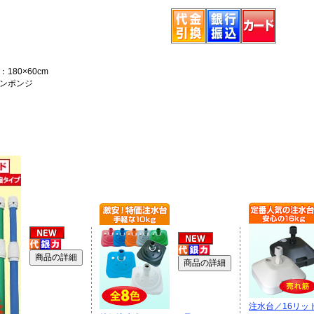
180×60cm
ンポンジ
注水台／16リッ