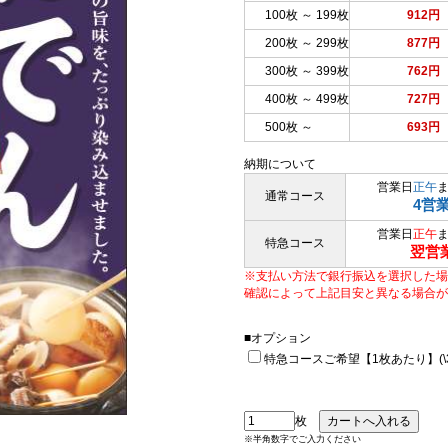
100枚 ～ 199枚
912円
200枚 ～ 299枚
877円
300枚 ～ 399枚
762円
400枚 ～ 499枚
727円
500枚 ～
693円
納期について
営業日
正午
通常コース
4営
営業日
正午
特急コース
翌営
※支払い方法で銀行振込を選択した場
確認によって上記目安と異なる場合が
■オプション
特急コースご希望【1枚あたり】(\33
枚
※半角数字でご入力ください