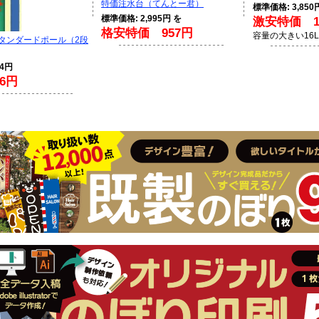
特価注水台（てんとー君）
標準価格: 3,850
標準価格: 2,995円 を
激安特価 1,
格安特価 957円
容量の大きい16
スタンダードポール（2段
94円
6円