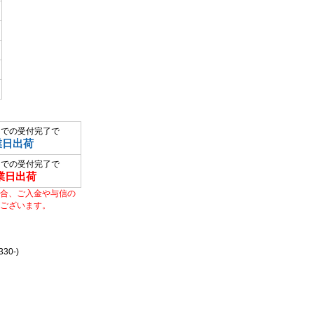
までの受付完了で
業日出荷
までの受付完了で
業日出荷
合、ご入金や与信の
ございます。
0-)