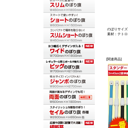
のぼりサイズ：
素材：テトロ
[関連商品]