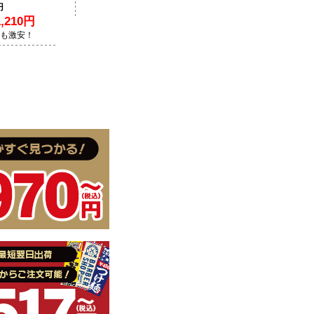
円
210円
Lも激安！