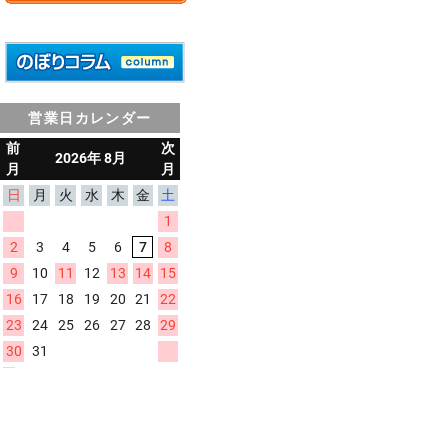
営業日カレンダー