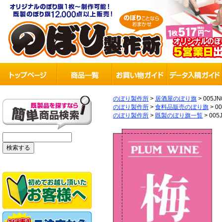
のぼり製作所
>
居酒屋のぼり旗
>
005JN
のぼり製作所
>
食料品販売のぼり旗
>
0
のぼり製作所
>
既製のぼり旗一覧
>
005