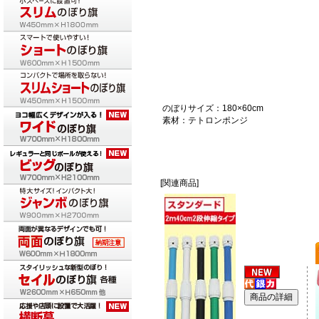
のぼりサイズ：180×60cm
素材：テトロンポンジ
[関連商品]