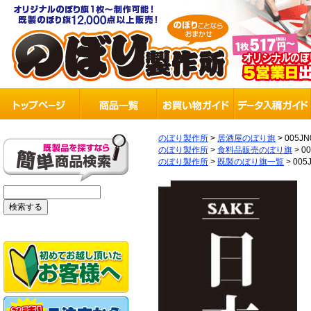
のぼり製作所
>
居酒屋のぼり旗
>
005JN
のぼり製作所
>
食料品販売のぼり旗
>
0
のぼり製作所
>
既製のぼり旗一覧
>
005