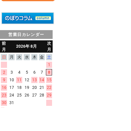
営業日カレンダー