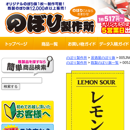
のぼり製作所
>
居酒屋のぼり旗
>
005JN
のぼり製作所
>
既製のぼり旗一覧
>
005