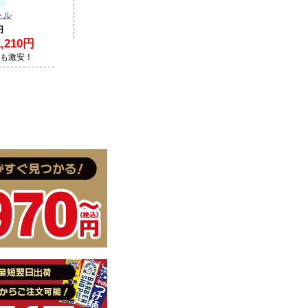
トル
円
210円
Lも激安！