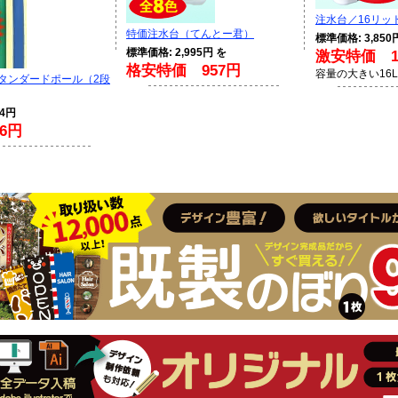
注水台／16リッ
特価注水台（てんとー君）
標準価格: 3,850
標準価格: 2,995円 を
激安特価 1,
格安特価 957円
容量の大きい16
スタンダードポール（2段
94円
6円