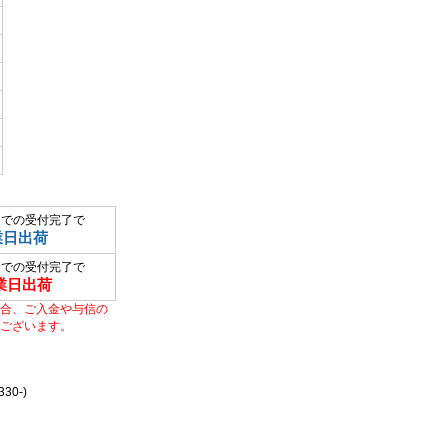
までの受付完了で
業日出荷
までの受付完了で
業日出荷
合、ご入金や与信の
ございます。
0-)