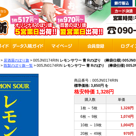
>
居酒屋のぼり旗
>
005JN0174RIN
レモンサワー 青 Rのぼり (棒袋仕様) 005JN01
>
既製のぼり旗一覧
>
005JN0174RIN
レモンサワー 青 Rのぼり (棒袋仕様) 005JN0
商品番号：005JN0174RIN
標準価格: 3,850円 を
格安特価 1,328円
購入数
単価
1枚 ～ 5枚
1,328円
6枚 ～ 9枚
1,074円
10枚 ～ 19枚
1,004円
20枚 ～ 49枚
970円