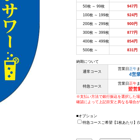
50枚 ～ 99枚
947円
100枚 ～ 199枚
924円
200枚 ～ 299枚
900円
300枚 ～ 399枚
877円
400枚 ～ 499枚
854円
500枚 ～
831円
納期について
営業日
正午
通常コース
4営
営業日
正午
特急コース
翌営
※支払い方法で銀行振込を選択した場
確認によって上記目安と異なる場合が
■オプション
特急コースご希望【1枚あたり】(\33