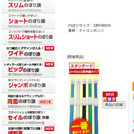
のぼりサイズ：180×60cm
素材：テトロンポンジ
[関連商品]