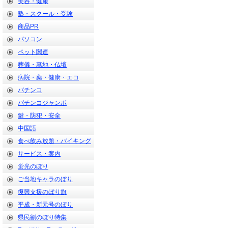
美容・健康
塾・スクール・受験
商品PR
パソコン
ペット関連
葬儀・墓地・仏壇
病院・薬・健康・エコ
パチンコ
パチンコジャンボ
鍵・防犯・安全
中国語
食べ飲み放題・バイキング
サービス・案内
蛍光のぼり
ご当地キャラのぼり
復興支援のぼり旗
平成・新元号のぼり
県民割のぼり特集