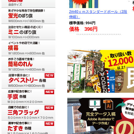
2m40ｃｍスタンダードポール（2段
伸縮）
標準価格: 994円
価格 396円