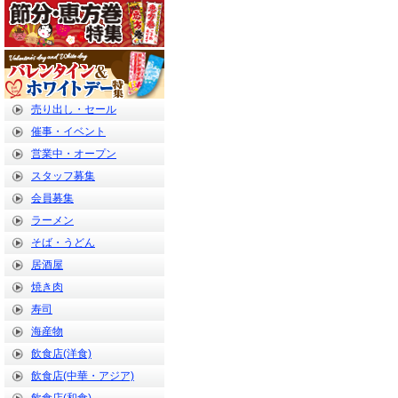
売り出し・セール
催事・イベント
営業中・オープン
スタッフ募集
会員募集
ラーメン
そば・うどん
居酒屋
焼き肉
寿司
海産物
飲食店(洋食)
飲食店(中華・アジア)