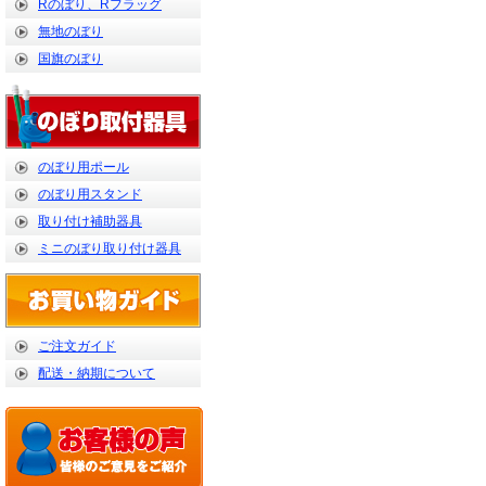
Rのぼり、Rフラッグ
無地のぼり
国旗のぼり
のぼり用ポール
のぼり用スタンド
取り付け補助器具
ミニのぼり取り付け器具
ご注文ガイド
配送・納期について