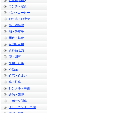
飲食店(和食)
ランチ・定食
パン・コーヒー
お弁当・お惣菜
串・鍋料理
和・洋菓子
屋台・軽食
全国特産物
食料品販売
花・園芸
果物・野菜
不動産
住宅・住まい
車・駐車
レンタル・中古
趣味・娯楽
スポーツ関連
クリーニング・洗濯