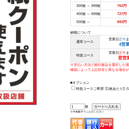
300枚 ～ 399枚
762円
400枚 ～ 499枚
727円
500枚 ～
693円
納期について
営業日
正午
通常コース
4営
営業日
正午
特急コース
翌営
※支払い方法で銀行振込を選択した場
確認によって上記目安と異なる場合が
■オプション
特急コースご希望【1枚あたり】(\33
枚
※半角数字でご入力ください