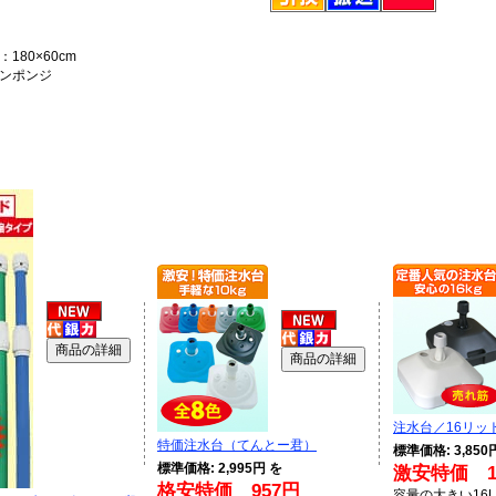
180×60cm
ンポンジ
注水台／16リッ
特価注水台（てんとー君）
標準価格: 3,850
標準価格: 2,995円 を
激安特価 1,
格安特価 957円
容量の大きい16