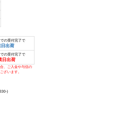
までの受付完了で
業日出荷
までの受付完了で
業日出荷
合、ご入金や与信の
ございます。
0-)