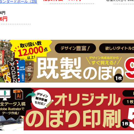
スタンダードポール（2段
94円
6円