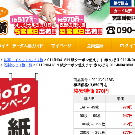
>
催事・イベントのぼり旗
>
011JN0418IN
紙クーポン使えます 赤 のぼり 011JN04
>
既製のぼり旗一覧
>
011JN0418IN
紙クーポン使えます 赤 のぼり 011JN0418IN
商品番号：011JN0418IN
標準価格: 3,850円 を
格安特価 970円
購入数
単価
1枚 ～ 49枚
970円
50枚 ～ 99枚
947円
100枚 ～ 199枚
912円
200枚 ～ 299枚
877円