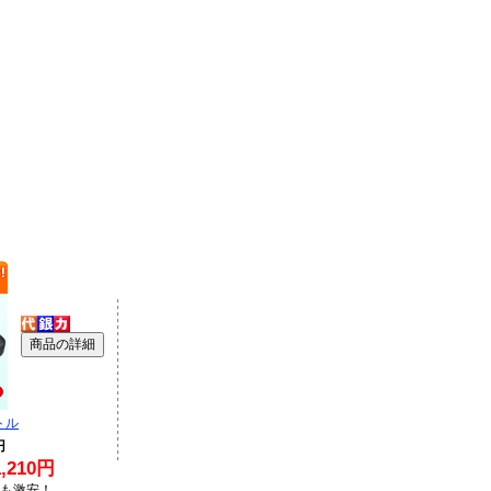
トル
円
210円
Lも激安！