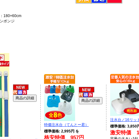
180×60cm
ンポンジ
注水台／16リッ
特価注水台（てんとー君）
標準価格: 3,850
標準価格: 2,995円 を
激安特価 1,
格安特価 957円
容量の大きい16