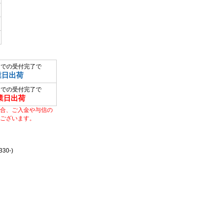
までの受付完了で
業日出荷
までの受付完了で
業日出荷
合、ご入金や与信の
ございます。
0-)