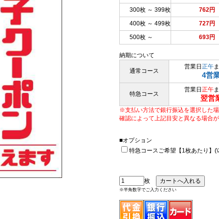
300枚 ～ 399枚
762円
400枚 ～ 499枚
727円
500枚 ～
693円
納期について
営業日
正午
通常コース
4営
営業日
正午
特急コース
翌営
※支払い方法で銀行振込を選択した場
確認によって上記目安と異なる場合が
■オプション
特急コースご希望【1枚あたり】(\33
枚
※半角数字でご入力ください