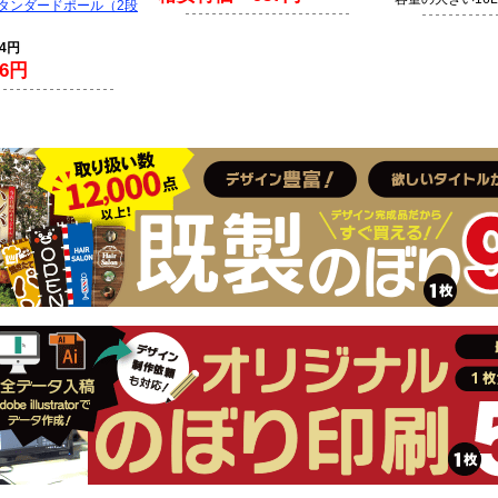
スタンダードポール（2段
94円
6円