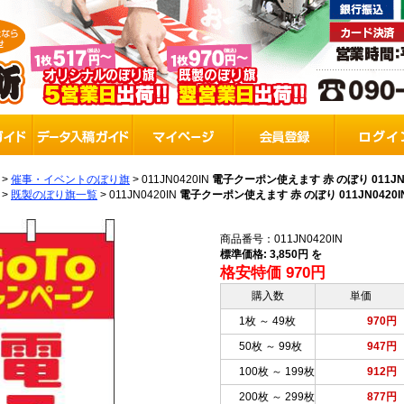
>
催事・イベントのぼり旗
>
011JN0420IN
電子クーポン使えます 赤 のぼり 011JN0
>
既製のぼり旗一覧
>
011JN0420IN
電子クーポン使えます 赤 のぼり 011JN0420I
商品番号：011JN0420IN
標準価格: 3,850円 を
格安特価 970円
購入数
単価
1枚 ～ 49枚
970円
50枚 ～ 99枚
947円
100枚 ～ 199枚
912円
200枚 ～ 299枚
877円