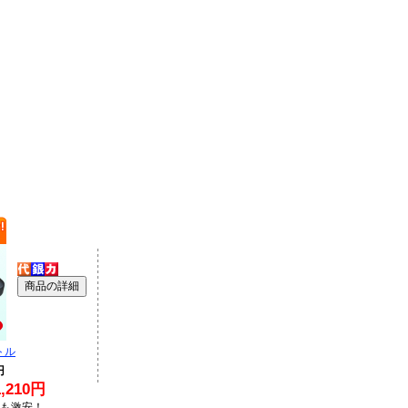
トル
円
210円
Lも激安！