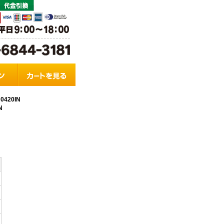
420IN
N