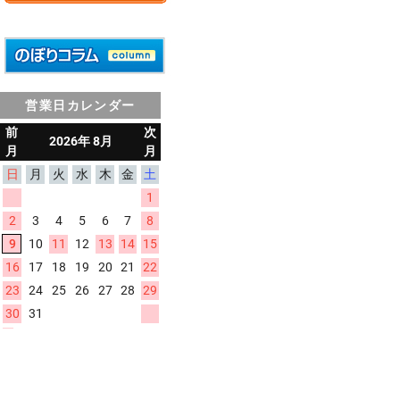
営業日カレンダー