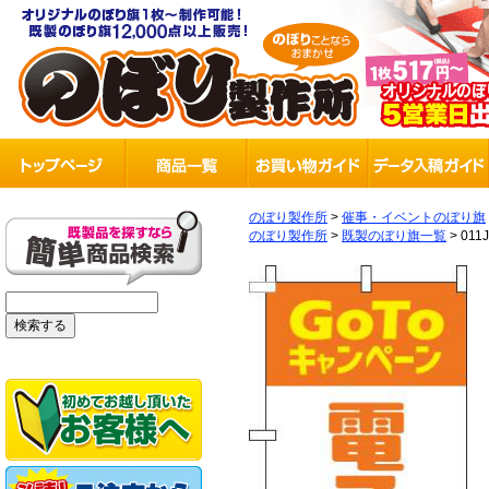
のぼり製作所
>
催事・イベントのぼり旗
のぼり製作所
>
既製のぼり旗一覧
>
011