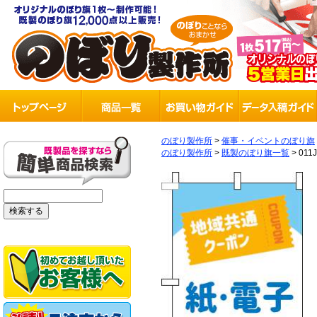
のぼり製作所
>
催事・イベントのぼり旗
のぼり製作所
>
既製のぼり旗一覧
>
011