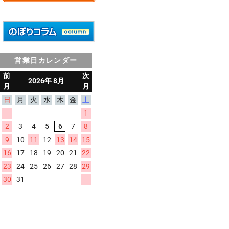
営業日カレンダー