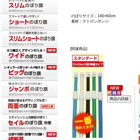
のぼりサイズ：180×60cm
素材：テトロンポンジ
[関連商品]