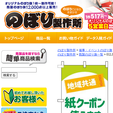
のぼり製作所
>
催事・イベントのぼり旗
のぼり製作所
>
既製のぼり旗一覧
>
011