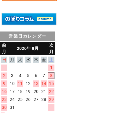
営業日カレンダー