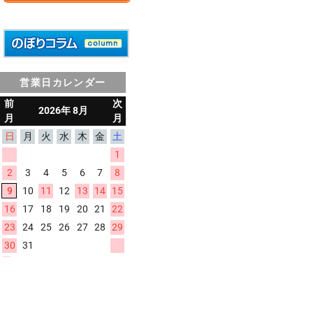
営業日カレンダー