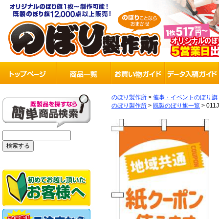
のぼり製作所
>
催事・イベントのぼり旗
のぼり製作所
>
既製のぼり旗一覧
>
011