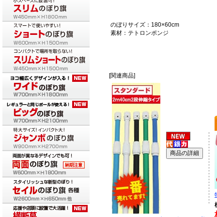
のぼりサイズ：180×60cm
素材：テトロンポンジ
[関連商品]