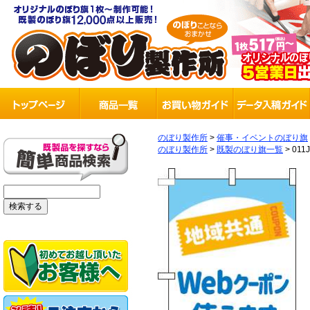
のぼり製作所
>
催事・イベントのぼり旗
のぼり製作所
>
既製のぼり旗一覧
>
011