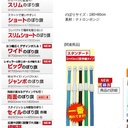
のぼりサイズ：180×60cm
素材：テトロンポンジ
[関連商品]