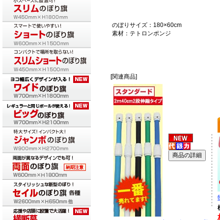
のぼりサイズ：180×60cm
素材：テトロンポンジ
[関連商品]